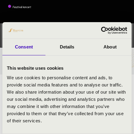
Fesztivál koncert
Ez a koncert már lezajlott.
Kattints ide az aktuális
programhoz:
Orgonák éjszakája »
Consent
Details
About
BÉRLET- ÉS JEGYÁRAK
This website uses cookies
We use cookies to personalise content and ads, to
provide social media features and to analyse our traffic.
ELŐADÓK:
We also share information about your use of our site with
our social media, advertising and analytics partners who
Balatoni Sándor
- orgona
may combine it with other information that you’ve
Balatoni-Schultz Jennyfer
- szoprán
provided to them or that they’ve collected from your use
of their services.
MŰSOR: