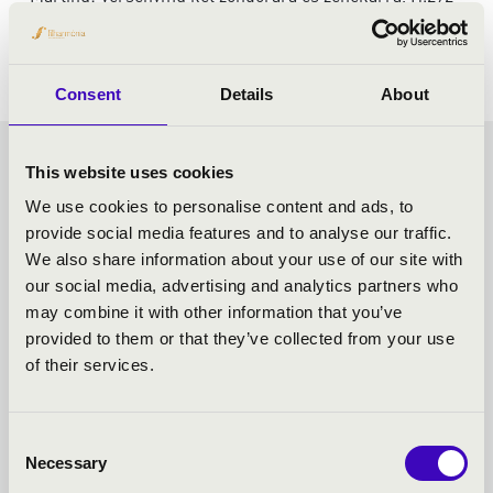
Dvořák: 8. szimfónia, G-dúr, Op.88
Consent
Details
About
FRICSAY BÉRLET -
This website uses cookies
We use cookies to personalise content and ads, to
SZEGED - TOVÁBBI
provide social media features and to analyse our traffic.
We also share information about your use of our site with
KONCERTEK
our social media, advertising and analytics partners who
may combine it with other information that you’ve
provided to them or that they’ve collected from your use
of their services.
Consent
Necessary
Selection