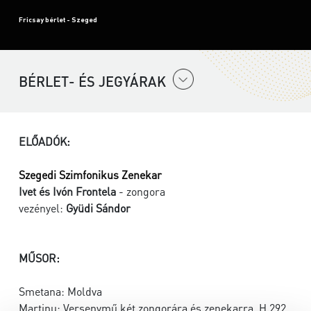
Fricsay bérlet - Szeged
BÉRLET- ÉS JEGYÁRAK
ELŐADÓK:
Szegedi Szimfonikus Zenekar
Ivet és Ivón Frontela
- zongora
vezényel:
Gyüdi Sándor
MŰSOR:
Smetana: Moldva
Martinu: Versenymű két zongorára és zenekarra, H.292