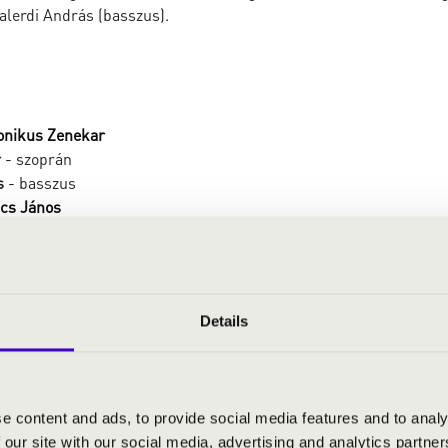
alerdi András (basszus).
onikus Zenekar
r
- szoprán
s
- basszus
cs János
Details
heusz
ék és Izolda szerelmi halála a Trisztán és Izolda c.
ék és Nagypénteki varázs a Parsifal c. operából
e content and ads, to provide social media features and to analy
Tasso
 our site with our social media, advertising and analytics partn