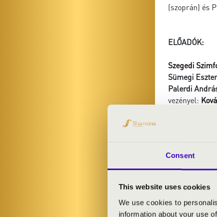
(szoprán) és P
ELŐADÓK:
Szegedi Szimf
Sümegi Eszte
Palerdi Andrá
vezényel:
Ková
MŰSOR:
Consent
Liszt: Promét
Wagner: Előját
operából
This website uses cookies
Wagner: Előját
We use cookies to personalis
Liszt Ferenc: 
information about your use of