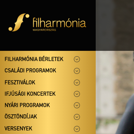
FILHARMÓNIA BÉRLETEK
CSALÁDI PROGRAMOK
FESZTIVÁLOK
IFJÚSÁGI KONCERTEK
NYÁRI PROGRAMOK
ÖSZTÖNDÍJAK
VERSENYEK