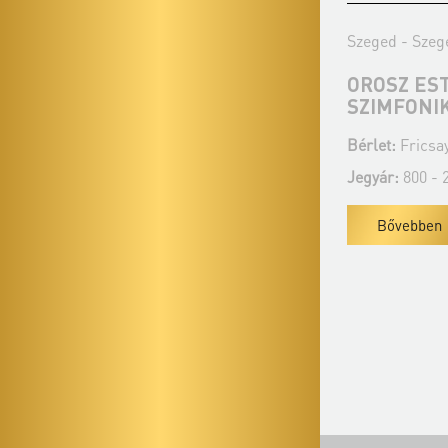
Szeged - Szegedi Nemzeti Színház
Szeged - Szeg
MAGYAR-ROMÁN ZENEI EST -
OROSZ EST
SZEGEDI SZIMFONIKUS
SZIMFONI
ZENEKAR
Bérlet:
Fricsay
Bérlet:
Fricsay bérlet - Szeged
Jegyár:
800 - 2
Jegyár:
800 - 2 850 Ft
Bővebben
Bővebben