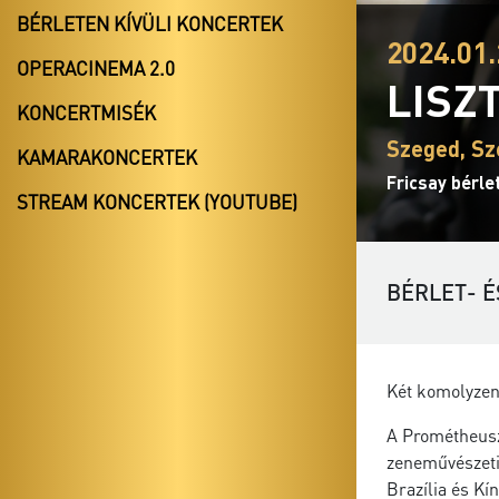
BÉRLETEN KÍVÜLI KONCERTEK
2024.01.
OPERACINEMA 2.0
LISZ
KONCERTMISÉK
Szeged, Sz
KAMARAKONCERTEK
Fricsay bérle
STREAM KONCERTEK (YOUTUBE)
BÉRLET- É
Két komolyzene
A Prométheuszt
zeneművészeti 
Brazília és Kí