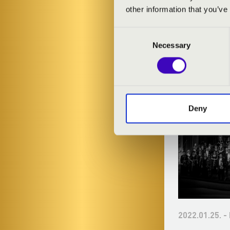
other information that you’ve
Consent
Necessary
Selection
FRICS
Deny
2021.11.16. - kedd 19:30
2022.01.25. -