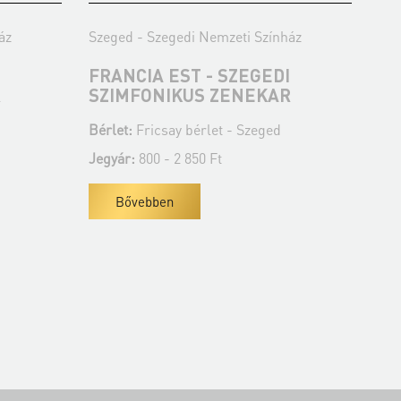
áz
Szeged - Szegedi Nemzeti Színház
Sze
I
FRANCIA EST - SZEGEDI
BÓ
R
SZIMFONIKUS ZENEKAR
SZ
Bérlet:
Fricsay bérlet - Szeged
Bér
Jegyár:
800 - 2 850 Ft
Jeg
Bővebben
Fe