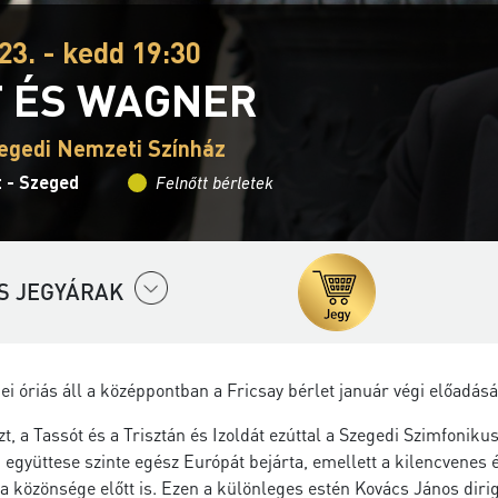
23. - kedd 19:30
T ÉS WAGNER
egedi Nemzeti Színház
t - Szeged
Felnőtt bérletek
S JEGYÁRAK
i óriás áll a középpontban a Fricsay bérlet január végi előadá
, a Tassót és a Trisztán és Izoldát ezúttal a Szegedi Szimfoniku
együttese szinte egész Európát bejárta, emellett a kilencvenes 
na közönsége előtt is. Ezen a különleges estén Kovács János diri