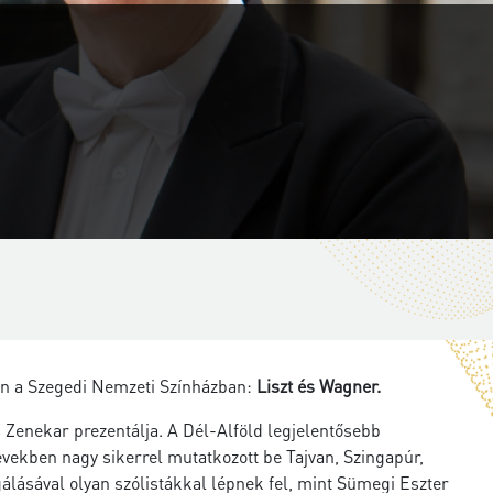
sán a Szegedi Nemzeti Színházban:
Liszt és Wagner.
s Zenekar prezentálja. A Dél-Alföld legjelentősebb
években nagy sikerrel mutatkozott be Tajvan, Szingapúr,
gálásával olyan szólistákkal lépnek fel, mint Sümegi Eszter