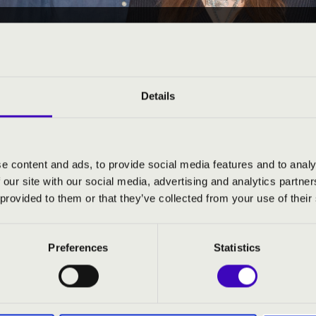
16. - csütörtök 11:00
EÓRA - VAS - 1. ELŐADÁ
Details
e
e content and ads, to provide social media features and to analy
 our site with our social media, advertising and analytics partn
S JEGYÁRAK
 provided to them or that they’ve collected from your use of their
Preferences
Statistics