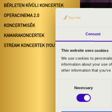
BÉRLETEN KÍVÜLI KONCERTEK
2023.11.
OPERACINEMA 2.0
#ZEN
KONCERTMISÉK
Bük
Consent
KAMARAKONCERTEK
Vas vármegy
STREAM KONCERTEK (YOUTUBE)
This website uses cookies
We use cookies to personalis
information about your use of
BÉRLET- É
other information that you’ve
Consent
ELŐADÓK:
Necessary
Selection