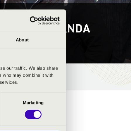
S - ZŰRÖS BANDA
About
se our traffic. We also share
ers who may combine it with
 services.
Marketing