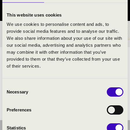
Szabolcs-Szatmár-Bereg vármegye
This website uses cookies
We use cookies to personalise content and ads, to
provide social media features and to analyse our traffic.
BÉRLET- ÉS JEGYÁRAK
We also share information about your use of our site with
our social media, advertising and analytics partners who
may combine it with other information that you’ve
ELŐADÓK:
provided to them or that they’ve collected from your use
of their services.
Szabolcsi Szimfonikus Zenekar
- zenekar
Szabó Soma Liszt-díjas
- karmester és moderátor
Consent
Necessary
Selection
Preferences
Statistics