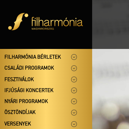
FILHARMÓNIA BÉRLETEK
CSALÁDI PROGRAMOK
FESZTIVÁLOK
IFJÚSÁGI KONCERTEK
NYÁRI PROGRAMOK
ÖSZTÖNDÍJAK
VERSENYEK