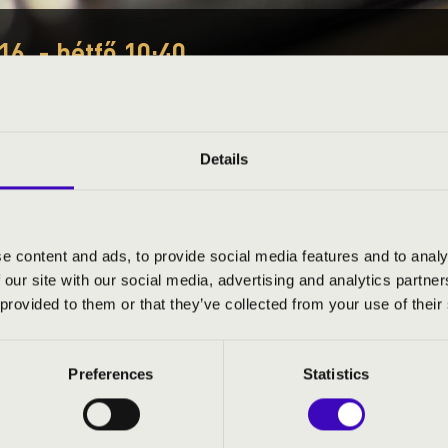
16. - hétfő 10:40
EÓRA - SZABOLCSI SZI
Details
atmár-Bereg vármegye
e content and ads, to provide social media features and to analy
S JEGYÁRAK
 our site with our social media, advertising and analytics partn
 provided to them or that they’ve collected from your use of their
Preferences
Statistics
mfonikus Zenekar
- zenekar
szt-díjas
- karmester és moderátor