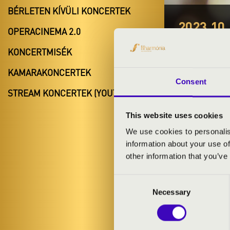
BÉRLETEN KÍVÜLI KONCERTEK
2023.10.
OPERACINEMA 2.0
#ZEN
KONCERTMISÉK
Kisvárda
KAMARAKONCERTEK
Consent
Szabolcs-Sz
STREAM KONCERTEK (YOUTUBE)
This website uses cookies
We use cookies to personalis
BÉRLET- É
information about your use of
other information that you’ve
ELŐADÓK:
Consent
Necessary
Selection
Szabolcsi Szi
Szabó Soma Li