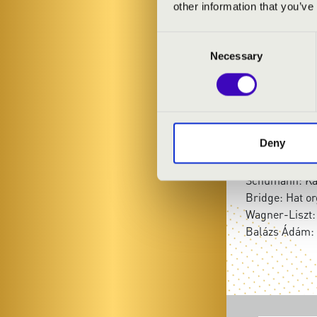
other information that you’ve
ELŐADÓK:
Consent
Bátori István
-
Necessary
Selection
MŰSOR:
Bach: C-dúr p
Deny
Mendelssohn:
Schumann: Ski
Schumann: Kan
Bridge: Hat o
Wagner-Liszt:
Balázs Ádám: 