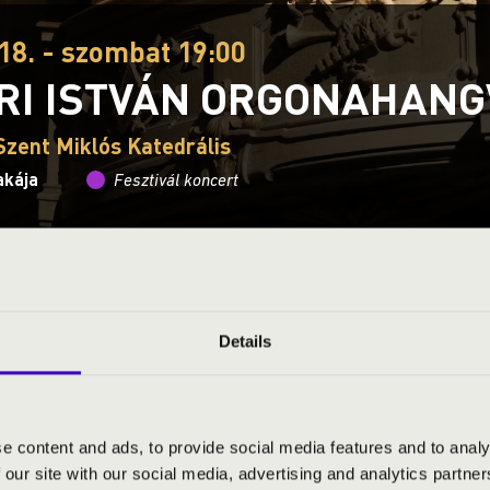
18. - szombat 19:00
RI ISTVÁN ORGONAHAN
Szent Miklós Katedrális
akája
Fesztivál koncert
Ez a koncert már lezajlott.
Kattints ide az aktuáli
Details
S JEGYÁRAK
NE HATÁROK NÉLKÜL!
e content and ads, to provide social media features and to analy
 our site with our social media, advertising and analytics partn