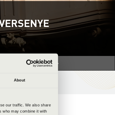
GVERSENYE
s programhoz:
Orgonák éjszakája »
About
se our traffic. We also share
ers who may combine it with