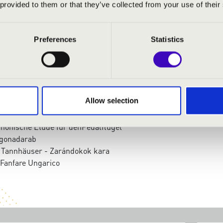
 provided to them or that they’ve collected from your use of their
 orgona
Preferences
Statistics
relúdium és fúga
Allow selection
 D-dúr szonáta
zze für den Pedalflügel
onische Etude für denPedalflügel
rgonadarab
 Tannhäuser - Zarándokok kara
Fanfare Ungarico