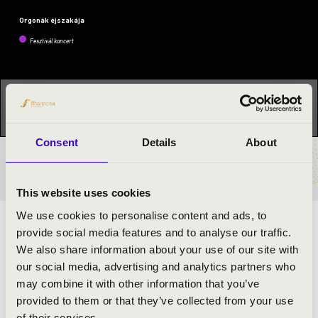
Orgonák éjszakája
Fesztivál koncert
Ez a koncert már lezajlott.
Kattints ide az aktuális
programhoz:
Orgonák éjszakája »
Consent
Details
About
BÉRLET- ÉS JEGYÁRAK
This website uses cookies
We use cookies to personalise content and ads, to
ORGONAZENE HATÁROK NÉLKÜL!
provide social media features and to analyse our traffic.
We also share information about your use of our site with
our social media, advertising and analytics partners who
ELŐADÓK:
may combine it with other information that you’ve
provided to them or that they’ve collected from your use
Dóbisz Áron
- orgona
of their services.