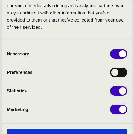
our social media, advertising and analytics partners who
MŰSOR:
may combine it with other information that you’ve
provided to them or that they’ve collected from your use
Froberger: Fantasia sopra „Út, re, mi ,fa, sol, la”, FbWV
of their services.
201
Buxtehude: d-moll Prelúdium, BuxWV 140
Kovács Szilárd Ferenc: Mint a szép híves patakra, 42.
Consent
genfi zs. – Orgelbüchlein ikerkorál (BWV 601)
Necessary
Selection
Bach: Herzlich tut mich verlangen, BWV 727
Improvizáció az Úrnak szolgái mindnyájan, 134. zs.
Preferences
dallamára (variációk)
Bach: Partita a „Wer nur den lieben Gott lässt Walten”
dallamára
Statistics
Bach: h-moll Prelúdium és fúga, BWV 544
Marketing