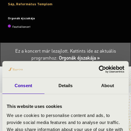
Sáp, Református Templom
Orgonák éjszakája
Fesztivál koncert
Ez a koncert már lezajlott.
Kattints ide az aktuális
programhoz:
Orgonák éjszakája »
BÉRLET- ÉS JEGYÁRAK
Consent
Details
About
ELŐADÓK:
This website uses cookies
We use cookies to personalise content and ads, to
Lőrinczi Lehel
- orgona
provide social media features and to analyse our traffic.
We also share information about your use of our site with