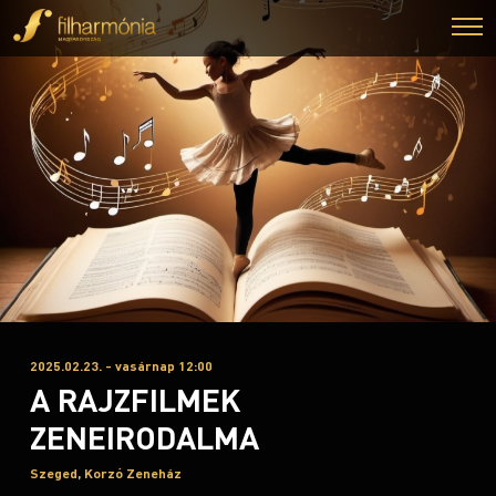
2025.02.23. - vasárnap 12:00
A RAJZFILMEK
ZENEIRODALMA
Szeged, Korzó Zeneház