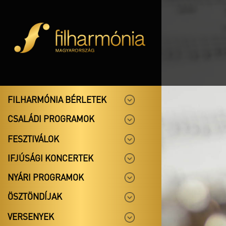
FILHARMÓNIA BÉRLETEK
CSALÁDI PROGRAMOK
FESZTIVÁLOK
IFJÚSÁGI KONCERTEK
NYÁRI PROGRAMOK
ÖSZTÖNDÍJAK
VERSENYEK