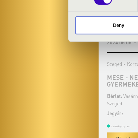
Deny
2024.02.18. - vasárnap 10:00
2024.05.05. -
Szeged - Korzó Zeneház
Szeged - Korz
BESZÉDSZERŰ ZENE
MESE - N
GYERMEK
Bérlet:
Vasárnapi Matinéhangversenyek -
Bérlet:
Vasárn
Szeged
Szeged
Jegyár:
1 600 Ft
Jegyár:
Családi program
Családi program
Bővebben