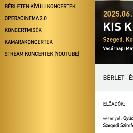
BÉRLETEN KÍVÜLI KONCERTEK
2025.06.
OPERACINEMA 2.0
KIS 
KONCERTMISÉK
Szeged, Ko
KAMARAKONCERTEK
Vasárnapi Ma
STREAM KONCERTEK (YOUTUBE)
BÉRLET- É
ELŐADÓK:
vezényel:
Gyüd
Szegedi Szimf