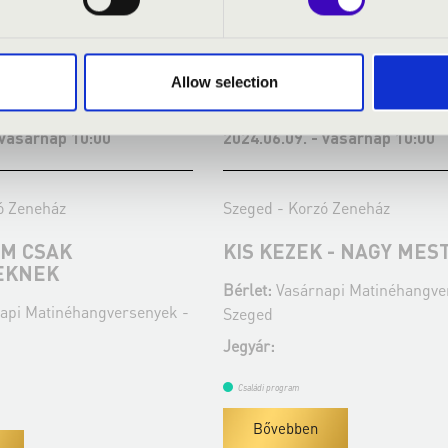
Allow selection
 vasárnap 10:00
2024.06.09. - vasárnap 10:00
ó Zeneház
Szeged - Korzó Zeneház
EM CSAK
KIS KEZEK - NAGY MES
EKNEK
Bérlet:
Vasárnapi Matinéhangve
api Matinéhangversenyek -
Szeged
Jegyár:
Családi program
Bővebben