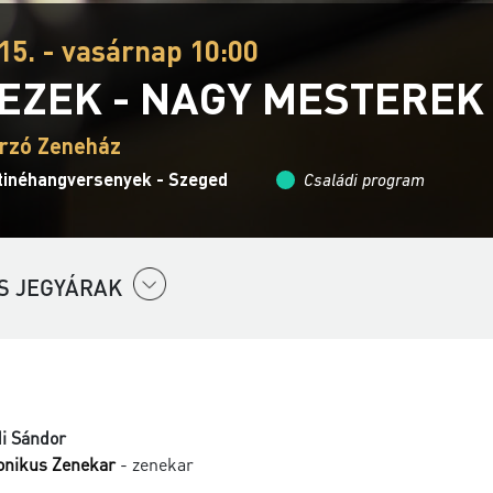
15. - vasárnap 10:00
KEZEK - NAGY MESTEREK
rzó Zeneház
tinéhangversenyek - Szeged
Családi program
S JEGYÁRAK
i Sándor
onikus Zenekar
- zenekar