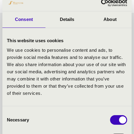
Consent
Details
About
VASÁRNAPI
MATINÉHANGVERSENYEK
This website uses cookies
We use cookies to personalise content and ads, to
- SZEGED - TOVÁBBI
provide social media features and to analyse our traffic.
We also share information about your use of our site with
KONCERTEK
our social media, advertising and analytics partners who
may combine it with other information that you’ve
provided to them or that they’ve collected from your use
of their services.
Consent
Necessary
Selection