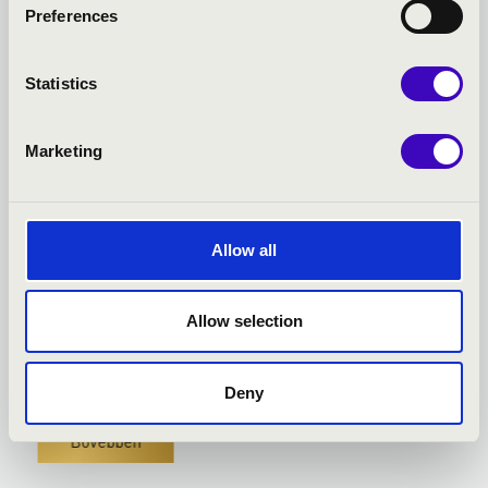
Preferences
Statistics
2024.05.05. - vasárnap 10:00
Marketing
Szeged - Korzó Zeneház
Allow all
MESE - NEM CSAK GYERMEKEKNEK
eged
Bérlet:
Vasárnapi Matinéhangversenyek - Szeged
Allow selection
Jegyár:
Deny
Családi program
Bővebben