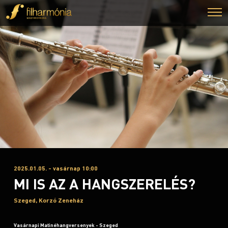
2025.01.05. - vasárnap 10:00
MI IS AZ A HANGSZERELÉS?
Szeged, Korzó Zeneház
Vasárnapi Matinéhangversenyek - Szeged