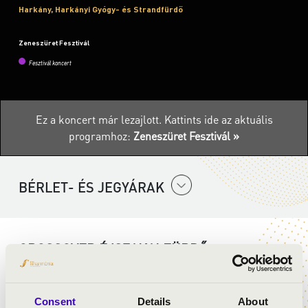
Harkány, Harkányi Gyógy- és Strandfürdő
Zeneszüret Fesztivál
Fesztivál koncert
Ez a koncert már lezajlott.
Kattints ide az aktuális
programhoz:
Zeneszüret Fesztivál »
BÉRLET- ÉS JEGYÁRAK
CROSSOVER ÉJSZAKAI FÜRDŐ -
OPERASLÁGEREK ÚJRAÉRTELMEZVE - DJ
REVOLUTION
Consent
Details
About