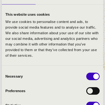
Mit kezd a DJ Revolution egy operarészlettel? Hogyan
szólnak a híres operaslágerek remixelve, rockosítva,
This website uses cookies
újragondolva? Gyere el Harkányba, és próbálj ki egy
We use cookies to personalise content and ads, to
olyan éjszakai fürdőzést, ahol mindezeket
provide social media features and to analyse our traffic.
megtapasztalhatod! Lazulj be te is a termálvízben! Még
We also share information about your use of our site with
az opera is belazul!
our social media, advertising and analytics partners who
may combine it with other information that you’ve
provided to them or that they’ve collected from your use
ELŐADÓK:
of their services.
DJ REVOLUTION
Consent
Necessary
Selection
Preferences