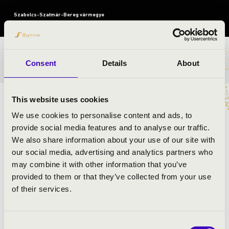
Szabolcs-Szatmár-Bereg vármegye
BÉRLET- ÉS JEGYÁRAK
Consent
Details
About
This website uses cookies
Miért szerethetjük a klasszikus zenét?
-
Teljen meg a
We use cookies to personalise content and ads, to
színpad hangszerekkel és zenészekkel! Induljon be a
provide social media features and to analyse our traffic.
képzeltünk Szabó Soma karmesterpálcájának
We also share information about your use of our site with
mozdulataira! Miért szerethetjük a klasszikus zenét?
A
our social media, advertising and analytics partners who
v
arázslatos zenéken keresztül
ezt Ti is
megtudhat
játo
k!
may combine it with other information that you’ve
provided to them or that they’ve collected from your use
of their services.
ELŐADÓK:
Szabolcsi Szimfonikus Zenekar
Consent