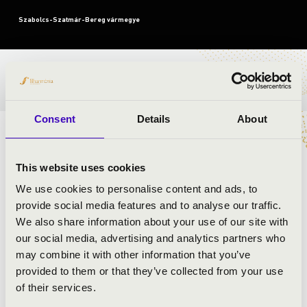
Szabolcs-Szatmár-Bereg vármegye
BÉRLET- ÉS JEGYÁRAK
Consent
Details
About
Miért szerethetjük a klasszikus zenét?
-
Teljen meg a
színpad hangszerekkel és zenészekkel! Induljon be a
This website uses cookies
képzeltünk Szabó Soma karmesterpálcájának
mozdulataira! Miért szerethetjük a klasszikus zenét?
A
We use cookies to personalise content and ads, to
v
arázslatos zenéken keresztül
ezt Ti is
megtudhat
játo
k!
provide social media features and to analyse our traffic.
We also share information about your use of our site with
our social media, advertising and analytics partners who
ELŐADÓK:
may combine it with other information that you’ve
provided to them or that they’ve collected from your use
Szabolcsi Szimfonikus Zenekar
of their services.