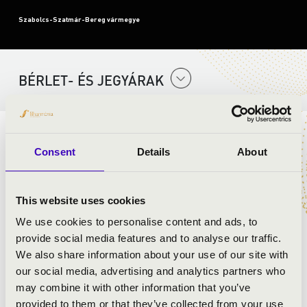
Szabolcs-Szatmár-Bereg vármegye
BÉRLET- ÉS JEGYÁRAK
Végigjárjuk
Közép-Erdély magyarságának néhány
Consent
Details
About
területét, majd a Felvidékre utazunk, s mielőtt
elhagynán
k
hazánkat a nyugati határszélen, megállunk
néhány érdekes néprajzi
területen
, m
indezt a mese
This website uses cookies
világába foglalva, interaktívan a gyerekek bevonásával.
We use cookies to personalise content and ads, to
provide social media features and to analyse our traffic.
ELŐADÓK:
We also share information about your use of our site with
our social media, advertising and analytics partners who
Tánctanoda társulat
may combine it with other information that you’ve
Antal Roland
- táncművész, néptáncpedagógus
provided to them or that they’ve collected from your use