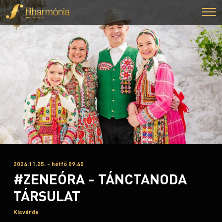
2024.11.25. - hétfő 09:45
#ZENEÓRA - TÁNCTANODA
TÁRSULAT
Kisvárda