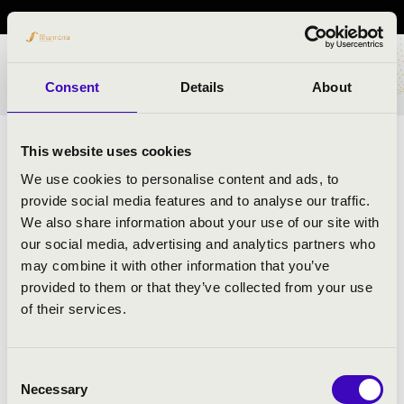
BÉRLET- ÉS JEGYÁRAK
Consent
Details
About
This website uses cookies
A
Ja
zz
f
ormers
tag
ja
i felsőfokú szinten végzett
ja
zz
-,
illetve klasszikus zenészek, akik aktív zenei életük
We use cookies to personalise content and ads, to
mellett régóta zenetanárok is. A koncerten magával
provide social media features and to analyse our traffic.
ragadó stílussal mesélik el a
ja
zz
történetét, az afrikai
We also share information about your use of our site with
és amerikai zenei műfajok összeolvadását, miközben a
our social media, advertising and analytics partners who
történet során felbukkanó hangszereket is bemutatják a
may combine it with other information that you’ve
közönségnek. Az izgalmak itt még nem érnek véget,
provided to them or that they’ve collected from your use
hiszen a koncert során a gyerekek is szerepet kapnak,
of their services.
és közösen énekelhetik az együttessel kedvenc
rajzfilmjeik dalait is.
Consent
Necessary
Selection