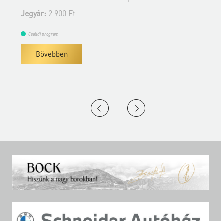
Jegyár:
2 900 Ft
J
Családi program
Bővebben