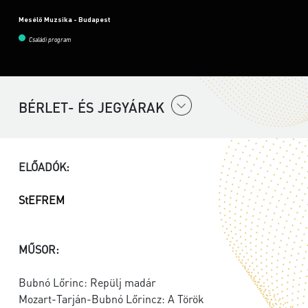
Mesélő Muzsika - Budapest
Családi program
BÉRLET- ÉS JEGYÁRAK
ELŐADÓK:
StEFREM
MŰSOR:
Bubnó Lőrinc: Repülj madár
Mozart-Tarján-Bubnó Lőrincz: A Török