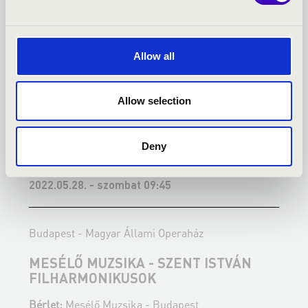
Allow all
Allow selection
Deny
2022.05.28. - szombat 09:45
2
Budapest - Magyar Állami Operaház
B
MESÉLŐ MUZSIKA - SZENT ISTVÁN
M
FILHARMONIKUSOK
Bérlet:
Mesélő Muzsika - Budapest
B