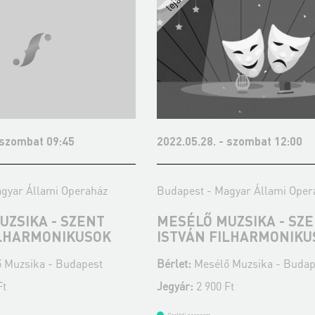
 szombat 09:45
2022.05.28. - szombat 12:00
gyar Állami Operaház
Budapest - Magyar Állami Oper
UZSIKA - SZENT
MESÉLŐ MUZSIKA - SZ
ILHARMONIKUSOK
ISTVÁN FILHARMONIKU
 Muzsika - Budapest
Bérlet:
Mesélő Muzsika - Budap
Ft
Jegyár:
2 900 Ft