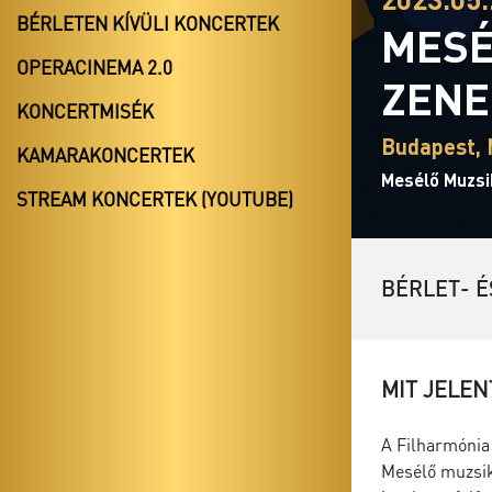
BÉRLETEN KÍVÜLI KONCERTEK
MESÉ
OPERACINEMA 2.0
ZEN
KONCERTMISÉK
Budapest, 
KAMARAKONCERTEK
Mesélő Muzsi
STREAM KONCERTEK (YOUTUBE)
BÉRLET- É
MIT JELEN
A Filharmónia
Mesélő muzsik