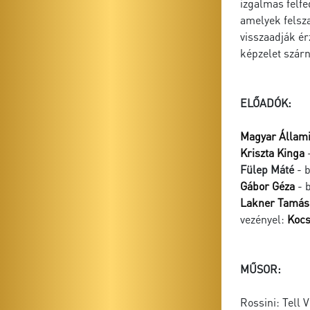
izgalmas felfe
amelyek felsza
visszaadják ér
képzelet szárn
ELŐADÓK:
Magyar Állam
Kriszta Kinga
-
Fülep Máté
- b
Gábor Géza
- 
Lakner Tamás
vezényel:
Kocs
MŰSOR:
Rossini: Tell V