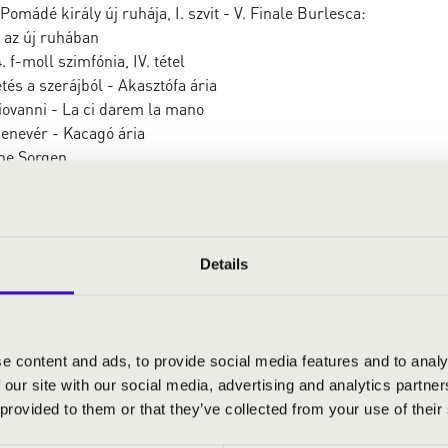
Pomádé király új ruhája, I. szvit - V. Finale Burlesca:
 az új ruhában
. f-moll szimfónia, IV. tétel
tés a szerájból - Akasztófa ária
iovanni - La ci darem la mano
denevér - Kacagó ária
hne Sorgen
róféta - Koronázási induló
Diótörő - Játékkatonák indulója
s vadász - nyitány
dászat polka
Details
r képek - Medvetánc
hino úr - nyitány
erliner Luft
e content and ads, to provide social media features and to analy
 our site with our social media, advertising and analytics partn
 provided to them or that they’ve collected from your use of their