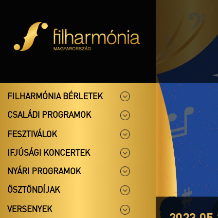
FILHARMÓNIA BÉRLETEK
CSALÁDI PROGRAMOK
FESZTIVÁLOK
IFJÚSÁGI KONCERTEK
NYÁRI PROGRAMOK
ÖSZTÖNDÍJAK
VERSENYEK
2023.05.