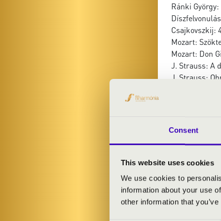
Ránki György: 
Díszfelvonulás
Csajkovszkij: 4
Mozart: Szökte
Mozart: Don G
J. Strauss: A 
J. Strauss: O
Meyerbeer: A p
Csajkovszkij: 
Weber: A bűvö
J. Strauss: Va
Consent
Bartók: Magya
Rossini: Brusc
Paul Lincke: B
This website uses cookies
We use cookies to personalis
information about your use of
other information that you’ve