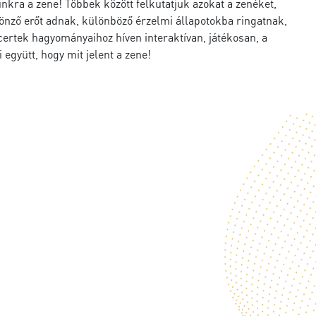
nkra a zene! Többek között felkutatjuk azokat a zenéket,
ztönző erőt adnak, különböző érzelmi állapotokba ringatnak,
certek hagyományaihoz híven interaktívan, játékosan, a
 együtt, hogy mit jelent a zene!