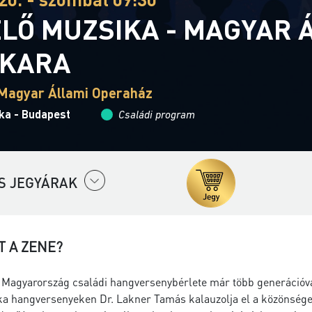
LŐ MUZSIKA - MAGYAR 
EKARA
Magyar Állami Operaház
ka - Budapest
Családi program
S JEGYÁRAK
T A ZENE?
 Magyarország családi hangversenybérlete már több generációval 
a hangversenyeken Dr. Lakner Tamás kalauzolja el a közönséget 