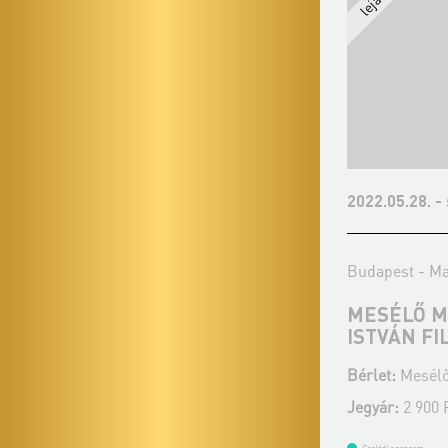
2022.03.12. - szombat 10:30
2022.05.28. -
Budapest - Erkel Színház
Budapest - Ma
MESÉLŐ MUZSIKA - NEMZETI
MESÉLŐ M
ÉNEKKAR
ISTVÁN F
Bérlet:
Mesélő Muzsika - Budapest
Bérlet:
Mesélő
Jegyár:
2 900 Ft
Jegyár:
2 900 