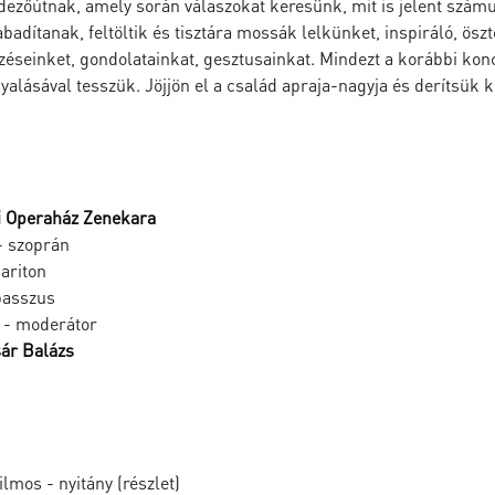
dezőútnak, amely során válaszokat keresünk, mit is jelent számu
badítanak, feltöltik és tisztára mossák lelkünket, inspiráló, ös
zéseinket, gondolatainkat, gesztusainkat. Mindezt a korábbi kon
yalásával tesszük. Jöjjön el a család apraja-nagyja és derítsük ki
i Operaház Zenekara
 szoprán
ariton
basszus
- moderátor
ár Balázs
ilmos - nyitány (részlet)