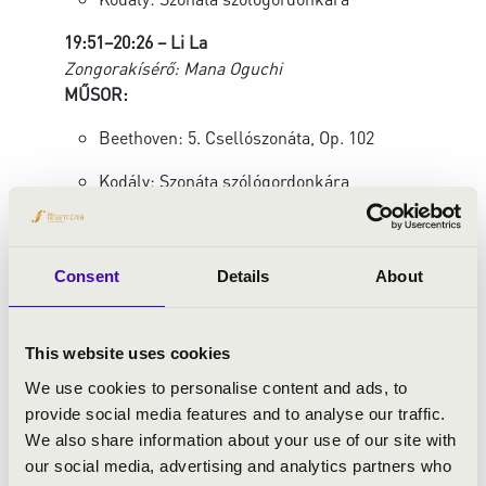
19:51–20:26 – Li La
Zongorakísérő: Mana Oguchi
MŰSOR:
Beethoven: 5. Csellószonáta, Op. 102
Kodály: Szonáta szólógordonkára
20:28–21:05 – Lionel Martin
Zongorakísérő: Demian Martin
MŰSOR:
Consent
Details
About
Beethoven: 3. Csellószonáta, Op. 69
This website uses cookies
Penderecki: Capriccio per Siegfried Palm
We use cookies to personalise content and ads, to
Kövesse élőben a versenyt a Filharmónia YouTube
provide social media features and to analyse our traffic.
csatornáján
ITT.
We also share information about your use of our site with
our social media, advertising and analytics partners who
Amennyiben 3 különböző eseményre váltja meg jegyét,