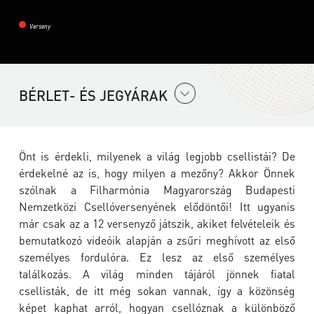
Verseny
BÉRLET- ÉS JEGYÁRAK
Önt is érdekli, milyenek a világ legjobb csellistái? De
érdekelné az is, hogy milyen a mezőny? Akkor Önnek
szólnak a Filharmónia Magyarország Budapesti
Nemzetközi Csellóversenyének elődöntői! Itt ugyanis
már csak az a 12 versenyző játszik, akiket felvételeik és
bemutatkozó videóik alapján a zsűri meghívott az első
személyes fordulóra. Ez lesz az első személyes
találkozás. A világ minden tájáról jönnek fiatal
csellisták, de itt még sokan vannak, így a közönség
képet kaphat arról, hogyan csellóznak a különböző