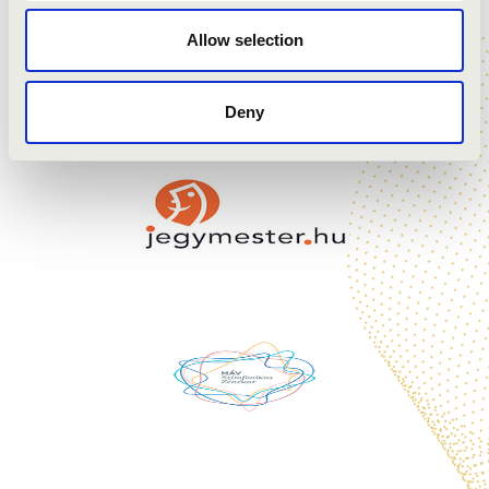
Veress: Csellószonáta
Allow selection
Penderecki: Capriccio per Siegfried Palm
Deny