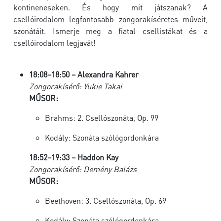
kontineneseken. És hogy mit játszanak? A
csellóirodalom legfontosabb zongorakíséretes műveit,
szonátáit. Ismerje meg a fiatal csellistákat és a
csellóirodalom legjavát!
18:08–18:50 – Alexandra Kahrer
Zongorakísérő: Yukie Takai
MŰSOR:
Brahms: 2. Csellószonáta, Op. 99
Kodály: Szonáta szólógordonkára
18:52–19:33 – Haddon Kay
Zongorakísérő: Demény Balázs
MŰSOR:
Beethoven: 3. Csellószonáta, Op. 69
Kodály: Szonáta szólógordonkára