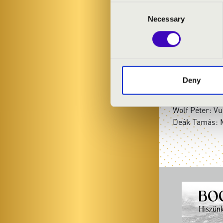
Jazzformers
Consent
Necessary
Selection
MŰSOR:
John Williams
Dizzy Gillespie
Deny
Miles Davis: N
Lalo Schifrin:
Wolf Péter: V
Deák Tamás: M