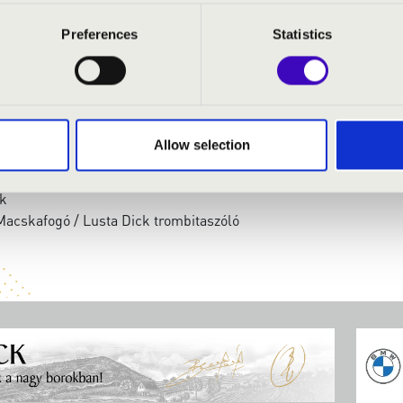
Preferences
Statistics
: Cantina Band
: A night in Tunisia
Allow selection
ardis
 Mission Impossible
uk
acskafogó / Lusta Dick trombitaszóló