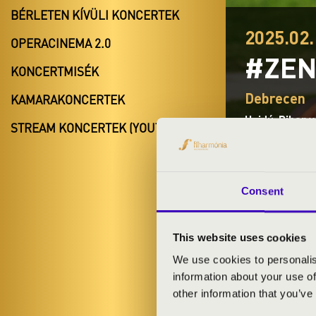
BÉRLETEN KÍVÜLI KONCERTEK
2025.02.
OPERACINEMA 2.0
#ZEN
KONCERTMISÉK
Debrecen
KAMARAKONCERTEK
Hajdú-Bihar 
STREAM KONCERTEK (YOUTUBE)
BÉRLET- É
Consent
This website uses cookies
JAZZ A LE
We use cookies to personalis
information about your use of
ELŐADÓK:
other information that you’ve