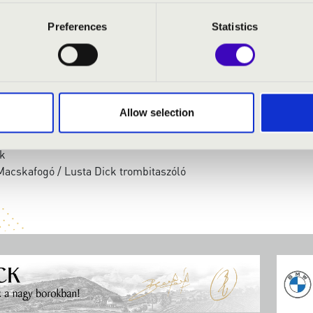
Preferences
Statistics
: Cantina Band
: A night in Tunisia
Allow selection
ardis
 Mission Impossible
uk
acskafogó / Lusta Dick trombitaszóló