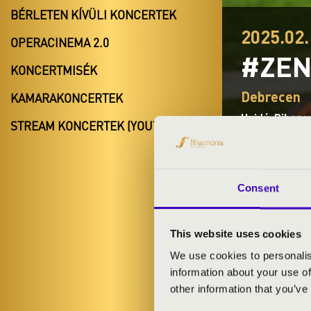
BÉRLETEN KÍVÜLI KONCERTEK
2025.02.
OPERACINEMA 2.0
#ZEN
KONCERTMISÉK
Debrecen
KAMARAKONCERTEK
Hajdú-Bihar 
STREAM KONCERTEK (YOUTUBE)
BÉRLET- É
Consent
This website uses cookies
JAZZ A LE
We use cookies to personalis
information about your use of
ELŐADÓK:
other information that you’ve