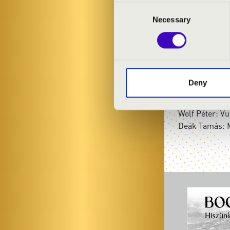
Jazzformers
Consent
Necessary
Selection
MŰSOR:
John Williams
Dizzy Gillespie
Deny
Miles Davis: N
Lalo Schifrin:
Wolf Péter: V
Deák Tamás: M