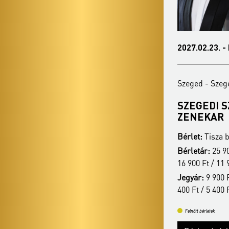
2027.01.18. - hétfő 19:00
2027.02.23. -
Szeged - Szegedi Dóm
Szeged - Szeg
BACH MINDEN IDŐRE
SZEGEDI 
ZENEKAR
Bérlet:
Tisza bérlet - Szeged
Bérlet:
Tisza b
Bérletár:
25 900 Ft / 22 900 Ft / 17 500 Ft /
Bérletár:
25 90
16 900 Ft / 11 900 Ft
16 900 Ft / 11 
Jegyár:
9 900 Ft / 8 900 Ft / 7 900 Ft / 6
Jegyár:
9 900 F
400 Ft / 5 400 Ft
400 Ft / 5 400 
Felnőtt bérletek
Felnőtt bérletek
Bérletvásárlás
Bővebben