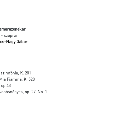
Kamarazenekar
- szoprán
cs-Nagy Gábor
szimfónia, K. 201
 Mia Fiamma, K. 528
, op.48
vonósnégyes, op. 27, No. 1