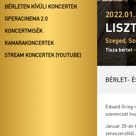
BÉRLETEN KÍVÜLI KONCERTEK
2022.01.
OPERACINEMA 2.0
LISZ
KONCERTMISÉK
Szeged, Sz
KAMARAKONCERTEK
Tisza bérlet 
STREAM KONCERTEK (YOUTUBE)
BÉRLET- É
Edvard Grieg 
szerencsét hoz
Január 20-án 
zeneszerzőtől