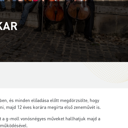
KAR
ben, és minden előadása előtt megdörzsölte, hogy
ni, majd 12 éves korára megírta első zeneművét is.
t a g-moll vonósnégyes műveket hallhatjuk majd a
eműködésével.