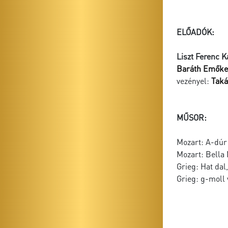
ELŐADÓK:
Liszt Ferenc 
Baráth Emőke
vezényel:
Taká
MŰSOR:
Mozart: A-dúr 
Mozart: Bella
Grieg: Hat dal
Grieg: g-moll 