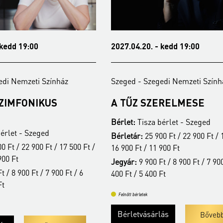
 kedd 19:00
2027.04.20. - kedd 19:00
edi Nemzeti Színház
Szeged - Szegedi Nemzeti Szính
SZIMFONIKUS
A TŰZ SZERELMESE
Bérlet:
Tisza bérlet - Szeged
érlet - Szeged
Bérletár:
25 900 Ft / 22 900 Ft / 
0 Ft / 22 900 Ft / 17 500 Ft /
16 900 Ft / 11 900 Ft
900 Ft
Jegyár:
9 900 Ft / 8 900 Ft / 7 900
t / 8 900 Ft / 7 900 Ft / 6
400 Ft / 5 400 Ft
Ft
Felnőtt bérletek
Bérletvásárlás
Bőveb