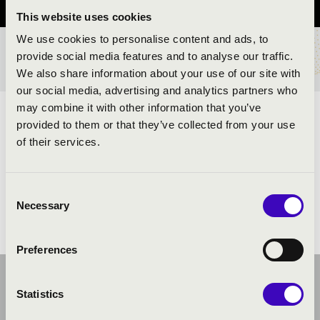
This website uses cookies
We use cookies to personalise content and ads, to
provide social media features and to analyse our traffic.
BÉRLET- ÉS JEGYÁRAK
We also share information about your use of our site with
our social media, advertising and analytics partners who
may combine it with other information that you’ve
ELŐADÓK:
provided to them or that they’ve collected from your use
of their services.
Kéméndi trió
Consent
Necessary
Selection
Preferences
Statistics