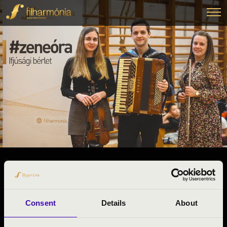
2025.03.27. - csütörtök 12:30
#ZENEÓRA - KÉMÉNDI TRIÓ
Mohács
Consent
Details
About
Baranya vármegye