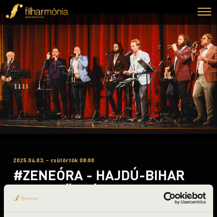
2025.04.03. - csütörtök 08:00
#ZENEÓRA - HAJDÚ-BIHAR
’B’ 3. ELŐADÁS – SZENT
EFRÉM FÉRFIKAR