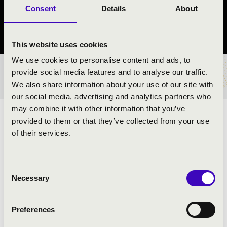
Hajdúdorog
Consent
Details
About
Hajdú-Bihar vármegye
This website uses cookies
We use cookies to personalise content and ads, to
provide social media features and to analyse our traffic.
BÉRLET- ÉS JEGYÁRAK
We also share information about your use of our site with
our social media, advertising and analytics partners who
may combine it with other information that you’ve
KIRÁLYI ZENÉK! - \'BÖLCS ALFONZTÓL
provided to them or that they’ve collected from your use
of their services.
LEONARD COHENIG\'
ELŐADÓK:
Consent
Necessary
Selection
Preferences