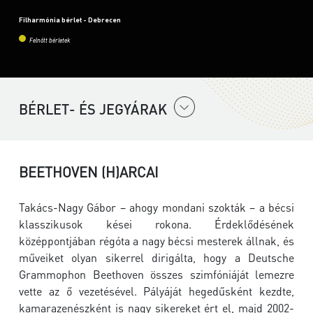
Filharmónia bérlet - Debrecen
Felnőtt bérletek
BÉRLET- ÉS JEGYÁRAK
BEETHOVEN (H)ARCAI
Takács-Nagy Gábor – ahogy mondani szokták – a bécsi
klasszikusok kései rokona. Érdeklődésének
középpontjában régóta a nagy bécsi mesterek állnak, és
műveiket olyan sikerrel dirigálta, hogy a Deutsche
Grammophon Beethoven összes szimfóniáját lemezre
vette az ő vezetésével. Pályáját hegedűsként kezdte,
kamarazenészként is nagy sikereket ért el, majd 2002-