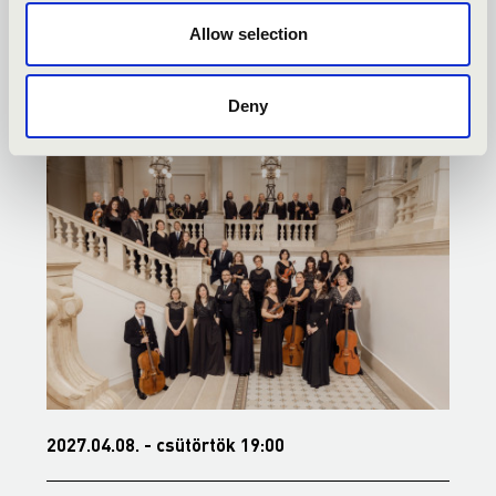
DEBRECEN - TOVÁBBI
Allow selection
KONCERTEK
Deny
2027.04.08. - csütörtök 19:00
2