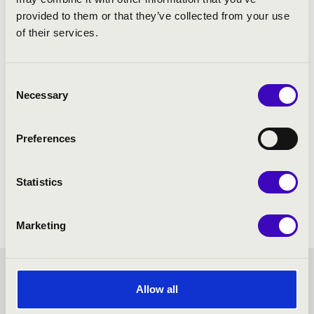
provided to them or that they’ve collected from your use
Beethoven: Coriolan-nyitány
of their services.
Beethoven: 4. G-dúr zongoraverseny
Beethoven: 7. szimfónia
Consent
Necessary
Selection
Preferences
Statistics
Marketing
FILHARMÓNIA BÉRLET -
Allow all