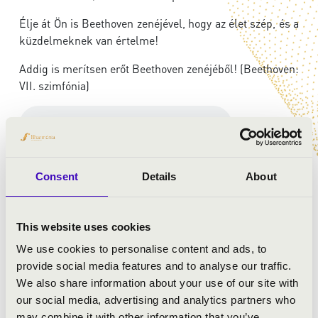
Élje át Ön is Beethoven zenéjével, hogy az élet szép, és a
küzdelmeknek van értelme!
Addig is merítsen erőt Beethoven zenéjéből! (Beethoven:
VII. szimfónia)
Consent
Details
About
ELŐADÓK:
Verbier Fesztivál Kamarazenekara
This website uses cookies
Ránki Dezső
- zongora
We use cookies to personalise content and ads, to
vezényel:
Takács-Nagy Gábor
provide social media features and to analyse our traffic.
We also share information about your use of our site with
our social media, advertising and analytics partners who
MŰSOR:
may combine it with other information that you’ve