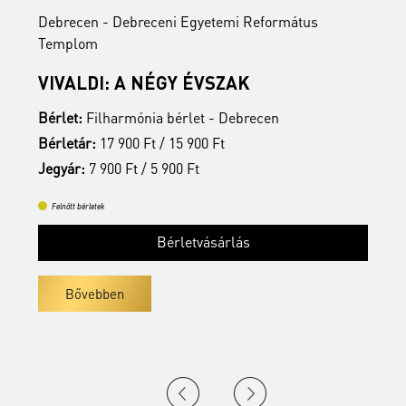
Debrecen - Debreceni Egyetemi Református
D
Templom
C
VIVALDI: A NÉGY ÉVSZAK
B
Bérlet:
Filharmónia bérlet - Debrecen
Bérletár:
17 900 Ft / 15 900 Ft
J
Jegyár:
7 900 Ft / 5 900 Ft
Felnőtt bérletek
Bérletvásárlás
Bővebben