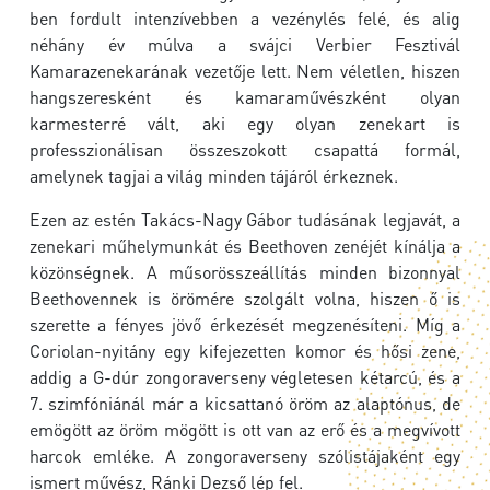
ben fordult intenzívebben a vezénylés felé, és alig
néhány év múlva a svájci Verbier Fesztivál
Kamarazenekarának vezetője lett. Nem véletlen, hiszen
hangszeresként és kamaraművészként olyan
karmesterré vált, aki egy olyan zenekart is
professzionálisan összeszokott csapattá formál,
amelynek tagjai a világ minden tájáról érkeznek.
Ezen az estén Takács-Nagy Gábor tudásának legjavát, a
zenekari műhelymunkát és Beethoven zenéjét kínálja a
közönségnek. A műsorösszeállítás minden bizonnyal
Beethovennek is örömére szolgált volna, hiszen ő is
szerette a fényes jövő érkezését megzenésíteni. Míg a
Coriolan-nyitány egy kifejezetten komor és hősi zene,
addig a G-dúr zongoraverseny végletesen kétarcú, és a
7. szimfóniánál már a kicsattanó öröm az alaptónus, de
emögött az öröm mögött is ott van az erő és a megvívott
harcok emléke. A zongoraverseny szólistájaként egy
ismert művész, Ránki Dezső lép fel.