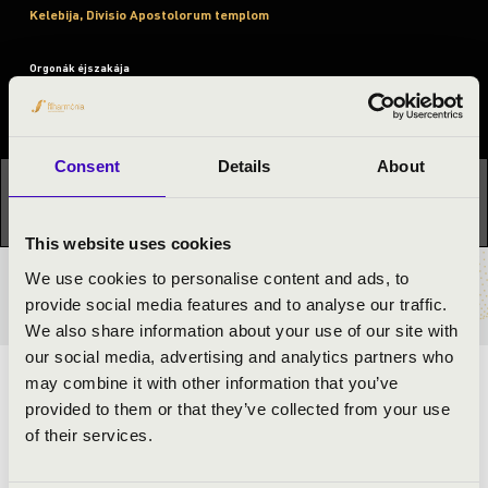
Kelebija, Divisio Apostolorum templom
Orgonák éjszakája
Fesztivál koncert
Consent
Details
About
Ez a koncert már lezajlott.
Kattints ide az aktuális
programhoz:
Orgonák éjszakája »
This website uses cookies
We use cookies to personalise content and ads, to
BÉRLET- ÉS JEGYÁRAK
provide social media features and to analyse our traffic.
We also share information about your use of our site with
our social media, advertising and analytics partners who
may combine it with other information that you’ve
ELŐADÓK:
provided to them or that they’ve collected from your use
of their services.
Gorni Miriána Míra
- orgona