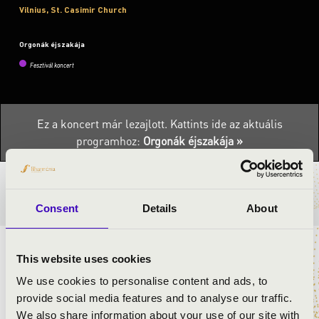
Vilnius, St. Casimir Church
Orgonák éjszakája
Fesztivál koncert
Ez a koncert már lezajlott.
Kattints ide az aktuális
programhoz:
Orgonák éjszakája »
BÉRLET- ÉS JEGYÁRAK
Consent
Details
About
ELŐADÓK:
This website uses cookies
We use cookies to personalise content and ads, to
Jakab Hedvig
- orgona
provide social media features and to analyse our traffic.
We also share information about your use of our site with