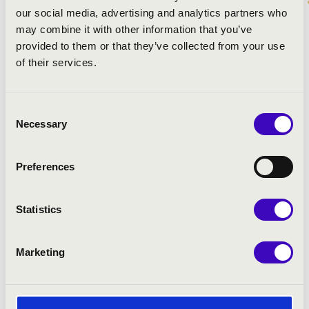
our social media, advertising and analytics partners who
MŰSOR:
may combine it with other information that you’ve
provided to them or that they’ve collected from your use
Ott Rezső: Toccata Fantasia Festiva
of their services.
Sweelinck: Est-ce Mars, SwWV 321
P. de Araújo: Batalha de No.6
Kuhnau: Ezékiás halálos betegsége és gyógyulása (4.
Consent
Bibliai szonáta)
Necessary
Selection
Bach: d-moll toccata és fúga, BWV 565
Kovács Szilárd Ferenc: Imádlak nagy Istenség
Preferences
(confronta BWV 639)
Karg-Elert: Ein Siegesgesang Israels Op. 101.
Mendelssohn: B-dúr szonáta - Allegretto
Statistics
Gárdonyi Zsolt: Grand Choeur
Marketing