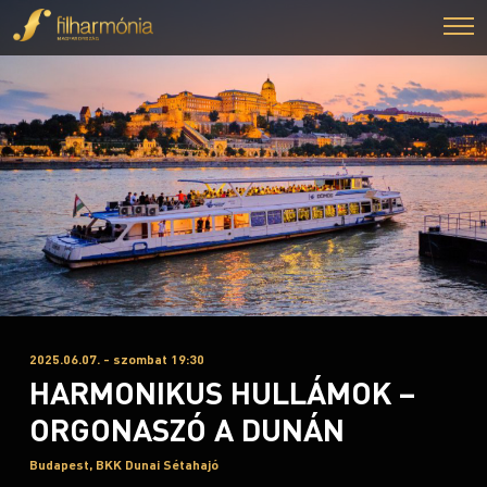
2025.06.07. - szombat 19:30
HARMONIKUS HULLÁMOK –
ORGONASZÓ A DUNÁN
Budapest, BKK Dunai Sétahajó