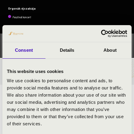
Orgonák éjszakája
Fesztivál koncert
Ez a koncert már lezajlott.
Kattints ide az aktuális
programhoz:
Orgonák éjszakája »
Consent
Details
About
BÉRLET- ÉS JEGYÁRAK
This website uses cookies
We use cookies to personalise content and ads, to
provide social media features and to analyse our traffic.
We also share information about your use of our site with
Felhívjuk figyelmüket, hogy a a koncert díjtalan, a hajóra
our social media, advertising and analytics partners who
azonban jegyvásárlás szükséges.
may combine it with other information that you’ve
provided to them or that they’ve collected from your use
of their services.
ELŐADÓK: