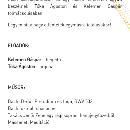
beszélnek Tóka Ágoston és Kelemen Gáspár
tolmácsolásában.
Legyen ott a nagy ellentétek egymásra találásakor!
ELŐADÓK:
Kelemen Gáspár
- hegedű
Tóka Ágoston
- orgona
MŰSOR:
Bach: D-dúr Preludium és fúga, BWV 532
Bach: d-moll chaconne
Takács Jenő: Zene egy régi soproni hangjegyfüzetből
Massenet: Meditáció