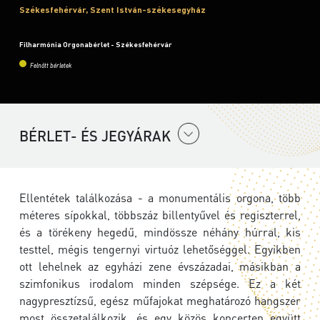
Székesfehérvár, Szent István-székesegyház
Filharmónia Orgonabérlet - Székesfehérvár
Felnőtt bérletek
BÉRLET- ÉS JEGYÁRAK
Ellentétek találkozása - a monumentális orgona, több
méteres sípokkal, többszáz billentyűvel és regiszterrel,
és a törékeny hegedű, mindössze néhány húrral, kis
testtel, mégis tengernyi virtuóz lehetőséggel. Egyikben
ott lehelnek az egyházi zene évszázadai, másikban a
szimfonikus irodalom minden szépsége. Ez a két
nagypresztízsű, egész műfajokat meghatározó hangszer
most összetalálkozik, és egy közös koncerten együtt