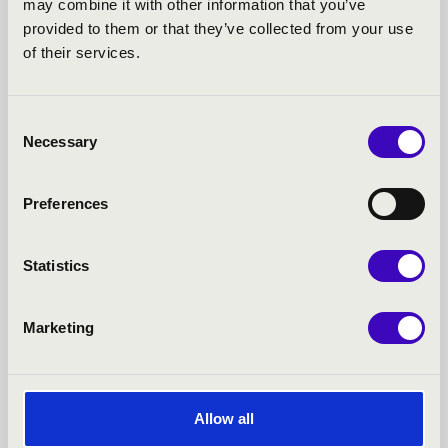
may combine it with other information that you’ve
provided to them or that they’ve collected from your use
of their services.
Consent
Necessary
Selection
Preferences
Statistics
Marketing
2026.03.24. - kedd 19:30
Allow all
Székesfehérvár - Szent István-székesegyház