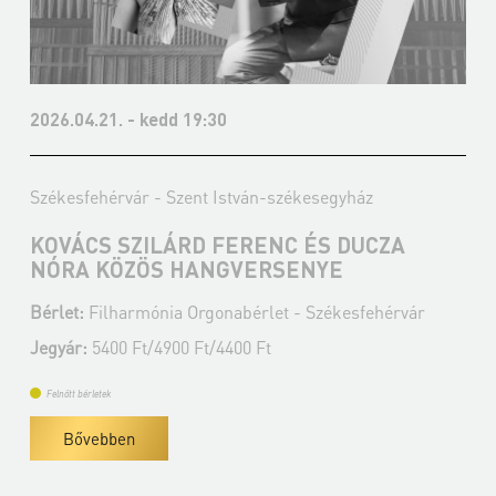
2026.04.21. - kedd 19:30
Székesfehérvár - Szent István-székesegyház
KOVÁCS SZILÁRD FERENC ÉS DUCZA
NÓRA KÖZÖS HANGVERSENYE
Bérlet:
Filharmónia Orgonabérlet - Székesfehérvár
Jegyár:
5400 Ft/4900 Ft/4400 Ft
Felnőtt bérletek
Bővebben