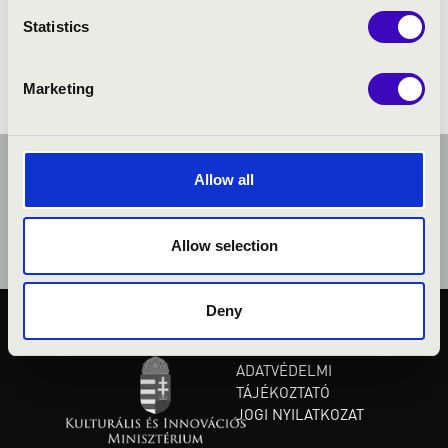
Händel: Vízizene - részletek
Statistics
Henderson: The Saints' Hallelujah
Marketing
Allow all
Allow selection
Deny
KÖZÉRDEKŰ ADATOK
ADATVÉDELMI
TÁJÉKOZTATÓ
JOGI NYILATKOZAT