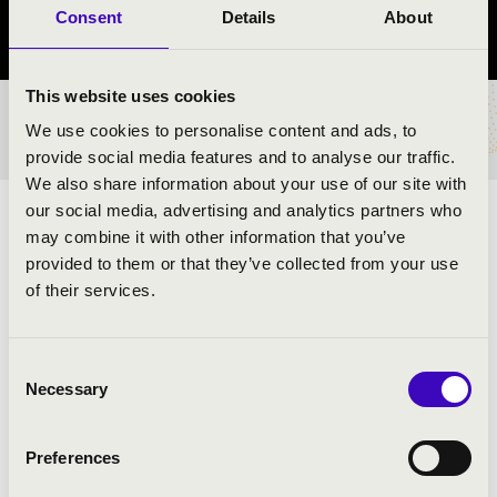
Consent
Details
About
Szabolcs-Szatmár-Bereg vármegye
This website uses cookies
BÉRLET- ÉS JEGYÁRAK
We use cookies to personalise content and ads, to
provide social media features and to analyse our traffic.
We also share information about your use of our site with
our social media, advertising and analytics partners who
ELŐADÓK:
may combine it with other information that you’ve
provided to them or that they’ve collected from your use
Ewald Rézfúvós Együttes
of their services.
MŰSOR:
Consent
Necessary
Selection
Rossini: Tell Vilmos nyitány - részlet
Bizet: Carmen szvit
Preferences
Verdi: Aida - Győzelmi induló
Borodin: Polovec táncok