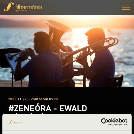
2025.11.27. - csütörtök 09:30
#ZENEÓRA - EWALD
RÉZFÚVÓS EGYÜTTES
Újfehértó