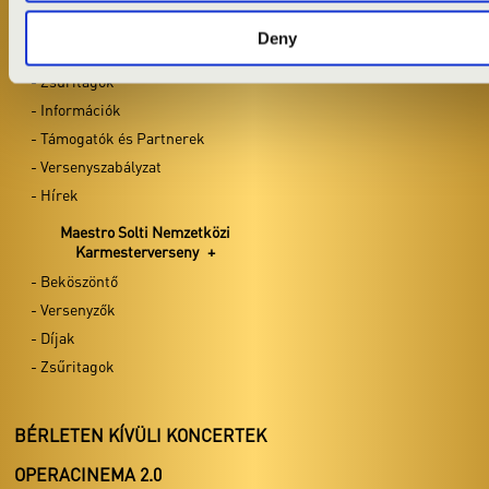
- Beköszöntő
- Versenyzők
Deny
- Versenyzők
- Díjak
- Díjak
- Zsűritagok
- Zsűritagok
- Információk
- Támogatók és Partnerek
BÉRLETEN KÍVÜLI KONCERTEK
- Versenyszabályzat
- Hírek
OPERACINEMA 2.0
Maestro Solti Nemzetközi
KONCERTMISÉK
Karmesterverseny
- Beköszöntő
KAMARAKONCERTEK
- Versenyzők
STREAM KONCERTEK (YOUTUBE)
- Díjak
- Zsűritagok
BÉRLETEN KÍVÜLI KONCERTEK
OPERACINEMA 2.0