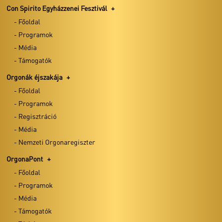
OrgonaPont
Con Spirito Egyházzenei Fesztivál
- Főoldal
- Főoldal
- Programok
- Programok
- Média
- Média
- Támogatók
- Támogatók
- Térkép
Orgonák éjszakája
Régi Zenei Napok
- Főoldal
- Főoldal
- Programok
- Média
- Regisztráció
- Média
Zeneszüret Fesztivál
- Nemzeti Orgonaregiszter
- Főoldal
- MUSTRA - Klasszik Street
OrgonaPont
- Programok
- Főoldal
2025.11.03.
- Média
- hétfő
- Programok
08:00
- Média
IFJÚSÁGI KONCERTEK
#ZE
- Támogatók
Bács-Kiskun
Jász-Nagykun-