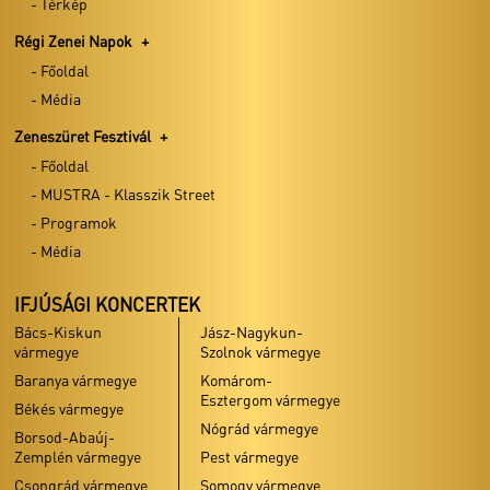
–
- Térkép
vármegye
Szolnok vármegye
BAR
VÁR
Baranya vármegye
Komárom-
Régi Zenei Napok
Esztergom vármegye
–
Békés vármegye
- Főoldal
A-
Nógrád vármegye
Borsod-Abaúj-
- Média
B-
Zemplén vármegye
Pest vármegye
C
Zeneszüret Fesztivál
Csongrád vármegye
Somogy vármegye
BÉR
- Főoldal
Fejér vármegye
Szabolcs-Szatmár-
–
Bereg vármegye
- MUSTRA - Klasszik Street
SWI
Győr-Moson-Sopron
À
vármegye
Tolna vármegye
- Programok
LA
Hajdú-Bihar
Vas vármegye
- Média
DJA
vármegye
Veszprém vármegye
Heves vármegye
IFJÚSÁGI KONCERTEK
Zala vármegye
Hosszúheté
Bács-Kiskun
Jász-Nagykun-
NYÁRI PROGRAMOK
vármegye
Szolnok vármegye
Baranya
Püspökvári Zenés Esték - Pécs
Baranya vármegye
Komárom-
vármegye
Esztergom vármegye
Dómkerti Zenés Esték - Szeged
Békés vármegye
Nógrád vármegye
Muzsikáló udvar - Miskolc
Borsod-Abaúj-
Zemplén vármegye
Pest vármegye
Palota Koncertek - Veszprém
BÉRLET
Csongrád vármegye
Somogy vármegye
Zenés Estek a Wenckheim Kastélykertben -