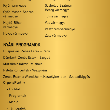
Szabadkígyós
ÉS
Fejér vármegye
Szabolcs-Szatmár-
Jegyárak
Bereg vármegye
OrgonaPont
JEGYÁR
Győr-Moson-Sopron
vármegye
Tolna vármegye
- Főoldal
Hajdú-Bihar
Vas vármegye
- Programok
vármegye
Veszprém vármegye
- Média
Jegyiroda
Heves vármegye
Zala vármegye
helyszính
- Támogatók
közel
- Térkép
NYÁRI PROGRAMOK
Püspökvári Zenés Esték - Pécs
ÖSZTÖNDÍJAK
Dómkerti Zenés Esték - Szeged
ELŐADÓK:
Muzsikáló udvar - Miskolc
Fischer Annie Zenei Előadóművészeti
Ösztöndíj
Palota Koncertek - Veszprém
Kodály Zoltán Zenei Alkotói Ösztöndíj
Zenés Estek a Wenckheim Kastélykertben - Szabadkígyós
Lakatos Ablakos Dezső Jazz
OrgonaPont
Előadóművészeti Ösztöndíj
- Főoldal
VERSENYEK
- Programok
- Média
MUSTRA – Klasszik Street
- Támogatók