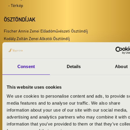
- A versenyről
- Térkép
- Versenykiírás
- Programok
ÖSZTÖNDÍJAK
- Díjak
Fischer Annie Zenei Előadóművészeti Ösztöndíj
- Versenyszabályzat
Kodály Zoltán Zenei Alkotói Ösztöndíj
Liszt Ferenc Nemzetközi
Lakatos Ablakos Dezső Jazz Előadóművészeti Ösztöndíj
Zongoraverseny
- A versenyről
VERSENYEK
- Programok
Consent
Details
About
MUSTRA – Klasszik Street
- Versenyzők
- A versenyről
- Díjak
- Versenykiírás
- Zsűritagok
This website uses cookies
- Programok
- A verseny műsora
We use cookies to personalise content and ads, to provide s
- Díjak
- Támogatók és Partnerek
media features and to analyse our traffic. We also share
- Versenyszabályzat
- Versenykiírás
information about your use of our site with our social media,
- Jelentkezés
Liszt Ferenc Nemzetközi
advertising and analytics partners who may combine it with o
Zongoraverseny
- Versenyszabályzat
information that you’ve provided to them or that they’ve colle
- A versenyről