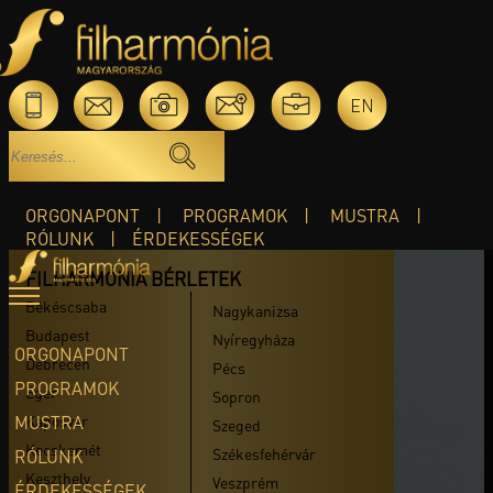
EN
ORGONAPONT
PROGRAMOK
MUSTRA
RÓLUNK
ÉRDEKESSÉGEK
FILHARMÓNIA BÉRLETEK
Békéscsaba
Nagykanizsa
Budapest
Nyíregyháza
ORGONAPONT
Debrecen
Pécs
PROGRAMOK
Eger
Sopron
MUSTRA
Kaposvár
Szeged
Kecskemét
Székesfehérvár
RÓLUNK
Keszthely
Veszprém
ÉRDEKESSÉGEK