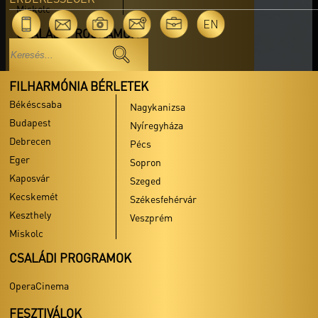
Miskolc
EN
CSALÁDI PROGRAMOK
OperaCinema
FILHARMÓNIA BÉRLETEK
FESZTIVÁLOK
Békéscsaba
Con Spirito Egyházzenei Fesztivál
Nagykanizsa
Budapest
- Főoldal
Nyíregyháza
Debrecen
- Programok
Pécs
Eger
- Média
Sopron
Kaposvár
- Támogatók
Szeged
Kecskemét
Székesfehérvár
Orgonák éjszakája
Keszthely
Veszprém
- Főoldal
Miskolc
- Programok
CSALÁDI PROGRAMOK
- Regisztráció
- Média
OperaCinema
- Nemzeti Orgonaregiszter
FESZTIVÁLOK