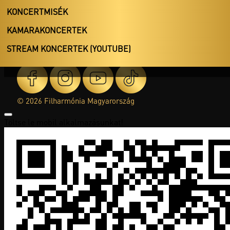
KONCERTMISÉK
KAMARAKONCERTEK
KÖZÉRDEKŰ ADATOK
ADATVÉDELMI TÁJÉKOZTATÓ
STREAM KONCERTEK (YOUTUBE)
JOGI NYILATKOZAT
© 2026 Filharmónia Magyarország
Töltse le mobil alkalmazásunkat!