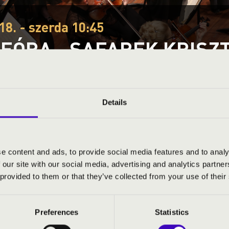
18. - szerda 10:45
EÓRA - SAFAREK KRISZ
j-Zemplén vármegye
Details
S JEGYÁRAK
e content and ads, to provide social media features and to analy
 our site with our social media, advertising and analytics partn
 provided to them or that they’ve collected from your use of their
ián
- karmester és moderátor
Preferences
Statistics
fonikus Zenekar