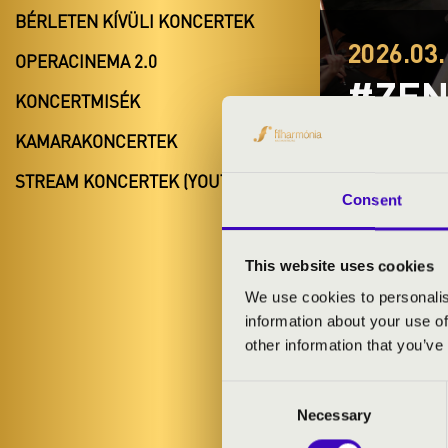
BÉRLETEN KÍVÜLI KONCERTEK
2026.03.
OPERACINEMA 2.0
#ZEN
KONCERTMISÉK
Miskolc
KAMARAKONCERTEK
Borsod-Abaú
STREAM KONCERTEK (YOUTUBE)
Consent
BÉRLET- É
This website uses cookies
We use cookies to personalis
information about your use of
other information that you’ve
ELŐADÓK:
Consent
Safarek Kriszt
Necessary
Selection
Miskolci Szim