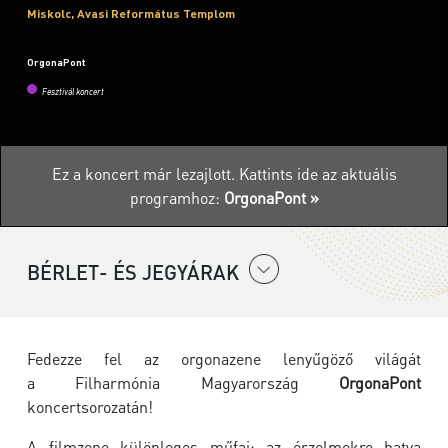
Miskolc, Avasi Református Templom
OrgonaPont
Fesztivál koncert
Ez a koncert már lezajlott.
Kattints ide az aktuális
programhoz:
OrgonaPont »
BÉRLET- ÉS JEGYÁRAK
Fedezze fel az orgonazene lenyűgöző világát
a
Filharmónia Magyarország
OrgonaPont
koncertsorozatán!
A filmzene különleges műfaj: az érzelmekre hatva