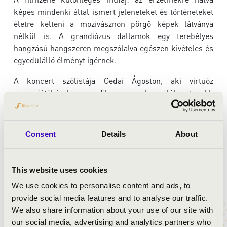
képes mindenki által ismert jeleneteket és történeteket
életre kelteni a mozivásznon pörgő képek látványa
nélkül is. A grandiózus dallamok egy terebélyes
hangzású hangszeren megszólalva egészen kivételes és
egyedülálló élményt ígérnek.
A koncert szólistája Gedai Ágoston, aki virtuóz
orgonajátékával a filmzene legemlékezetesebb
pillanatait idézi meg. A program igazi időutazás a
filmtörténet és a klasszikus zene határán: megszólal
Rózsa Miklós epikus nyitánya a
Ben-Hur
-ből, Samuel
Consent
Details
About
Barber megrendítő
Adagio
-ja
A szakasz
című film
nyomán, valamint Liszt Ferenc lírai
Szerelmi álmai
,
amelyet a
Mindhalálig zene
tett világszerte ismertté.
This website uses cookies
Felcsendül Maurice Ravel varázslatos napfelkeltéje a
We use cookies to personalise content and ads, to
Daphnis és Chloé
balettből, Vangelis zenéje
A
provide social media features and to analyse our traffic.
paradicsom meghódítása
című filmből, valamint a
Yentl
We also share information about your use of our site with
megható dala, Michel Legrand tollából. A szenvedély
our social media, advertising and analytics partners who
sem marad el: a
Moulin Rouge
híres tangója és Howard