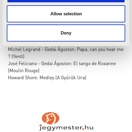
565 (Egyszer volt, hol nem volt)
Samuel Barber - William Strickland: Adagio (A szakasz)
Allow selection
Liszt Ferenc: Szerelmi álmok - orgonaátirat (Mindhalálig
zene)
Deny
Vangelis - Gedai Ágoston: 1492 - A paradicsom
meghódítása
Michel Legrand - Gedai Ágoston: Papa, can you hear me
? (Yentl)
José Feliciano - Gedai Ágoston: El tango de Roxanne
(Moulin Rouge)
Howard Shore: Medley (A Gyűrűk Ura)