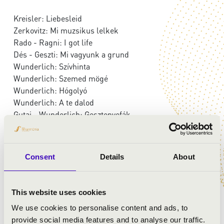
Kreisler: Liebesleid
Zerkovitz: Mi muzsikus lelkek
Rado - Ragni: I got life
Dés - Geszti: Mi vagyunk a grund
Wunderlich: Szívhinta
Wunderlich: Szemed mögé
Wunderlich: Hógolyó
Wunderlich: A te dalod
Gutai - Wunderlich: Gesztenyefák
Presser - Sztevanovity: Fényév távolság
Dés - Geszti: Nemecsek halála
Monti: Csárdás
Consent
Details
About
Derbenko: Carmen-collage
Jáhn: Orosz fantázia (Kéméndi Tamás átirata)
Wunderlich: Ragasztva
This website uses cookies
We use cookies to personalise content and ads, to
provide social media features and to analyse our traffic.