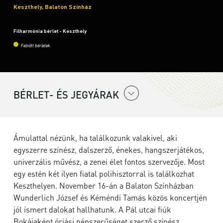
Keszthely, Balaton Színház
Filharmónia bérlet - Keszthely
Felnőtt bérletek
BÉRLET- ÉS JEGYÁRAK
Ámulattal nézünk, ha találkozunk valakivel, aki
egyszerre színész, dalszerző, énekes, hangszerjátékos,
univerzális művész, a zenei élet fontos szervezője. Most
egy estén két ilyen fiatal polihisztorral is találkozhat
Keszthelyen. November 16-án a Balaton Színházban
Wunderlich József és Kéméndi Tamás közös koncertjén
jól ismert dalokat hallhatunk. A Pál utcai fiúk
Bokájaként óriási népszerűséget szerző színész