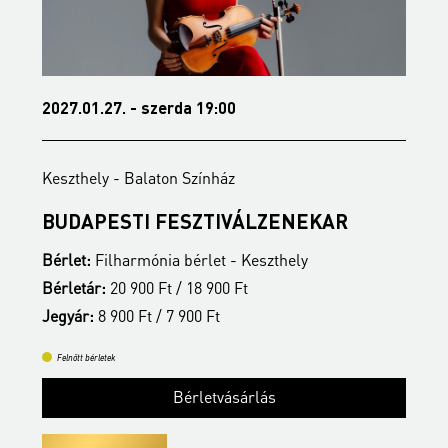
2027.01.27. - szerda 19:00
2
Keszthely - Balaton Színház
K
BUDAPESTI FESZTIVÁLZENEKAR
Z
Bérlet:
Filharmónia bérlet - Keszthely
B
Bérletár:
20 900 Ft / 18 900 Ft
B
Jegyár:
8 900 Ft / 7 900 Ft
J
Felnőtt bérletek
Bérletvásárlás