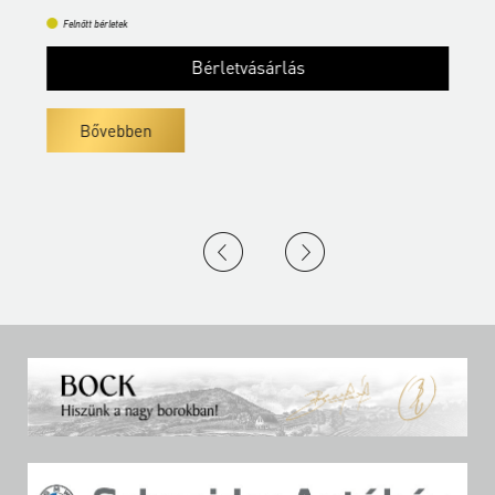
Felnőtt bérletek
Bérletvásárlás
Bővebben