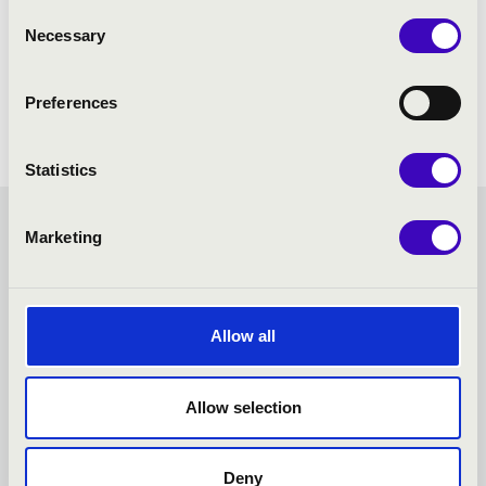
Consent
Necessary
Selection
Preferences
Statistics
FILHARMÓNIA BÉRLET -
Marketing
KESZTHELY - TOVÁBBI
Allow all
KONCERTEK
Allow selection
Deny