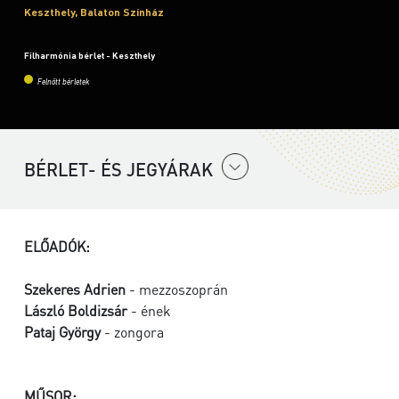
Keszthely, Balaton Színház
Filharmónia bérlet - Keszthely
Felnőtt bérletek
BÉRLET- ÉS JEGYÁRAK
ELŐADÓK:
Szekeres Adrien
- mezzoszoprán
László Boldizsár
- ének
Pataj György
- zongora
MŰSOR: