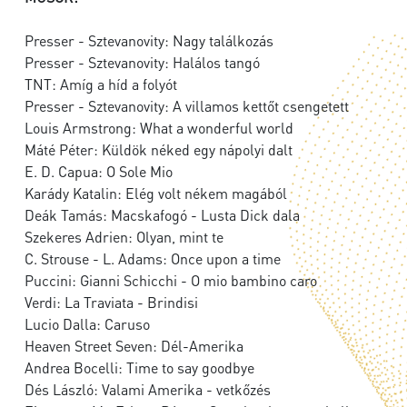
Presser - Sztevanovity: Nagy találkozás
Presser - Sztevanovity: Halálos tangó
TNT: Amíg a híd a folyót
Presser - Sztevanovity: A villamos kettőt csengetett
Louis Armstrong: What a wonderful world
Máté Péter: Küldök néked egy nápolyi dalt
E. D. Capua: O Sole Mio
Karády Katalin: Elég volt nékem magából
Deák Tamás: Macskafogó - Lusta Dick dala
Szekeres Adrien: Olyan, mint te
C. Strouse - L. Adams: Once upon a time
Puccini: Gianni Schicchi - O mio bambino caro
Verdi: La Traviata - Brindisi
Lucio Dalla: Caruso
Heaven Street Seven: Dél-Amerika
Andrea Bocelli: Time to say goodbye
Dés László: Valami Amerika - vetkőzés