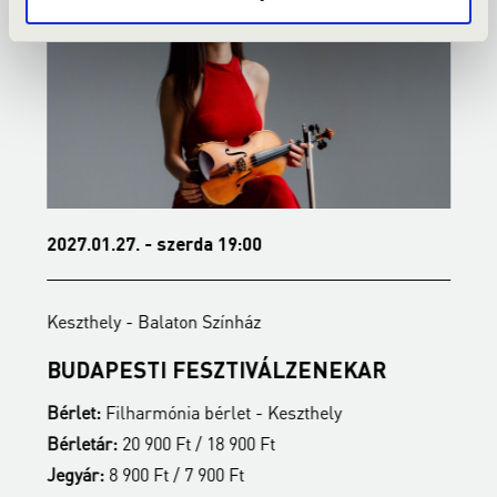
2027.01.27. - szerda 19:00
2
Keszthely - Balaton Színház
K
BUDAPESTI FESZTIVÁLZENEKAR
Z
Bérlet:
Filharmónia bérlet - Keszthely
B
Bérletár:
20 900 Ft / 18 900 Ft
B
Jegyár:
8 900 Ft / 7 900 Ft
J