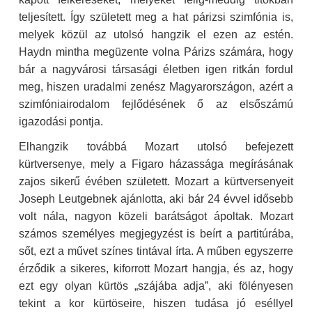
teljesített. Így született meg a hat párizsi szimfónia is,
melyek közül az utolsó hangzik el ezen az estén.
Haydn mintha megüzente volna Párizs számára, hogy
bár a nagyvárosi társasági életben igen ritkán fordul
meg, hiszen uradalmi zenész Magyarországon, azért a
szimfóniairodalom fejlődésének ő az elsőszámú
igazodási pontja.
Elhangzik továbbá Mozart utolsó befejezett 
kürtversenye, mely a Figaro házassága megírásának 
zajos sikerű évében született. Mozart a kürtversenyeit 
Joseph Leutgebnek ajánlotta, aki bár 24 évvel idősebb 
volt nála, nagyon közeli barátságot ápoltak. Mozart 
számos személyes megjegyzést is beírt a partitúrába, 
sőt, ezt a művet színes tintával írta. A műben egyszerre 
érződik a sikeres, kiforrott Mozart hangja, és az, hogy 
ezt egy olyan kürtös „szájába adja”, aki fölényesen 
tekint a kor kürtöseire, hiszen tudása jó eséllyel 