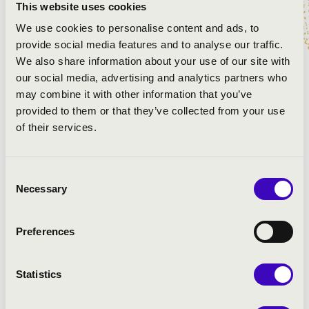
This website uses cookies
Budapesti Fesztiválzenekar
We use cookies to personalise content and ads, to
Bereczky Dávid
- kürt
provide social media features and to analyse our traffic.
vezényel:
Takács-Nagy Gábor
We also share information about your use of our site with
our social media, advertising and analytics partners who
may combine it with other information that you’ve
MŰSOR:
provided to them or that they’ve collected from your use
of their services.
Haydn: A-dúr szimfónia, No. 87.
Mozart: 4. Esz-dúr kürtverseny
Mozart: g-moll szimfónia, No. 40.
Consent
Necessary
Selection
Preferences
Statistics