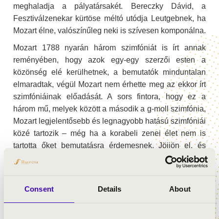
meghaladja a pályatársakét. Bereczky Dávid, a 
Fesztiválzenekar kürtöse méltó utódja Leutgebnek, ha 
Mozart élne, valószínűleg neki is szívesen komponálna.
Mozart 1788 nyarán három szimfóniát is írt annak 
reményében, hogy azok egy-egy szerzői esten a 
közönség elé kerülhetnek, a bemutatók minduntalan 
elmaradtak, végül Mozart nem érhette meg az ekkor írt 
szimfóniáinak előadását. A sors fintora, hogy ez a 
három mű, melyek között a második a g-moll szimfónia, 
Mozart legjelentősebb és legnagyobb hatású szimfóniái 
közé tartozik – még ha a korabeli zenei élet nem is 
tartotta őket bemutatásra érdemesnek. Jöjjön el, és 
hallgassa meg a művet, amit Mozart és kortársai sosem 
hallhattak!
Consent
Details
About
ELŐADÓK: