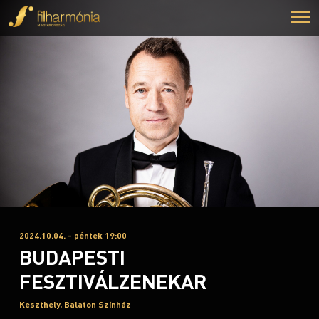
2024.10.04. - péntek 19:00
BUDAPESTI
FESZTIVÁLZENEKAR
Keszthely, Balaton Színház