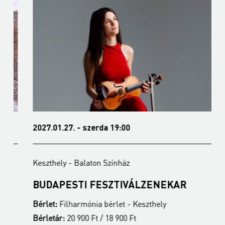
2027.01.27. - szerda 19:00
2
Keszthely - Balaton Színház
K
BUDAPESTI FESZTIVÁLZENEKAR
Z
Bérlet:
Filharmónia bérlet - Keszthely
B
Bérletár:
20 900 Ft / 18 900 Ft
B