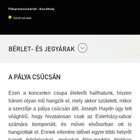
Filharmónia bérlet - Keszthely
Felnőtt bérletek
BÉRLET- ÉS JEGYÁRAK
A PÁLYA CSÚCSÁN
Ezen a koncerten csupa életerőt hallhatunk, hiszen
három olyan mű hangzik el, mely akkor született, mikor
a szerzője a pálya csúcsán állt. Joseph Haydn úgy lett
világhírű, hogy hivatalosan csak az Esterházy-udvar
számára komponált, és művei elsősorban ott is
hangzottak el. Ennek ellenére idővel egyre több helyről
kapott felkéréseket, melyeket félig-meddig titokban