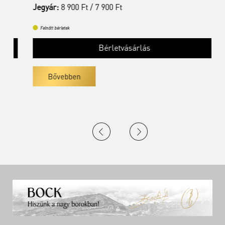
Jegyár:
8 900 Ft / 7 900 Ft
J
Felnőtt bérletek
Bérletvásárlás
Bővebben