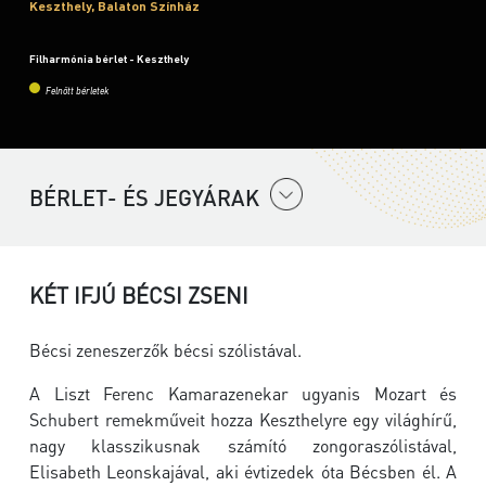
Keszthely, Balaton Színház
Filharmónia bérlet - Keszthely
Felnőtt bérletek
BÉRLET- ÉS JEGYÁRAK
KÉT IFJÚ BÉCSI ZSENI
Bécsi zeneszerzők bécsi szólistával.
A Liszt Ferenc Kamarazenekar ugyanis Mozart és
Schubert remekműveit hozza Keszthelyre egy világhírű,
nagy klasszikusnak számító zongoraszólistával,
Elisabeth Leonskajával, aki évtizedek óta Bécsben él. A