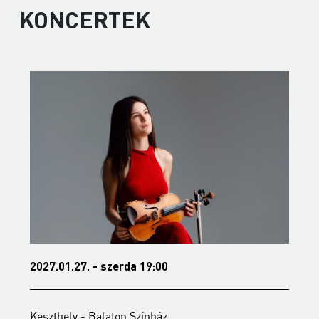
KONCERTEK
2027.01.27. - szerda 19:00
2
Keszthely - Balaton Színház
K