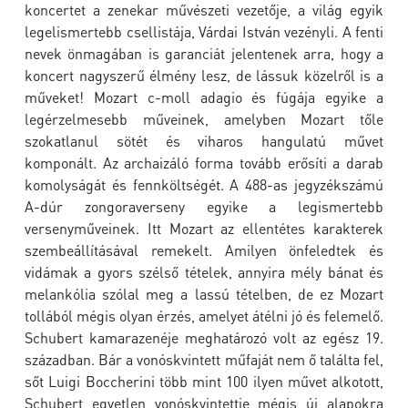
koncertet a zenekar művészeti vezetője, a világ egyik
legelismertebb csellistája, Várdai István vezényli. A fenti
nevek önmagában is garanciát jelentenek arra, hogy a
koncert nagyszerű élmény lesz, de lássuk közelről is a
műveket! Mozart c-moll adagio és fúgája egyike a
legérzelmesebb műveinek, amelyben Mozart tőle
szokatlanul sötét és viharos hangulatú művet
komponált. Az archaizáló forma tovább erősíti a darab
komolyságát és fennköltségét. A 488-as jegyzékszámú
A-dúr zongoraverseny egyike a legismertebb
versenyműveinek. Itt Mozart az ellentétes karakterek
szembeállításával remekelt. Amilyen önfeledtek és
vidámak a gyors szélső tételek, annyira mély bánat és
melankólia szólal meg a lassú tételben, de ez Mozart
tollából mégis olyan érzés, amelyet átélni jó és felemelő.
Schubert kamarazenéje meghatározó volt az egész 19.
században. Bár a vonóskvintett műfaját nem ő találta fel,
sőt Luigi Boccherini több mint 100 ilyen művet alkotott,
Schubert egyetlen vonóskvintettje mégis új alapokra