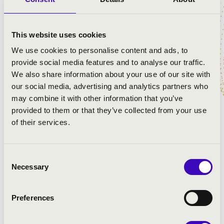
Várdai István
- vezényel és csellón közreműködik
This website uses cookies
MŰSOR:
We use cookies to personalise content and ads, to
provide social media features and to analyse our traffic.
Mozart: c-moll Adagio és Fúga, K. 546
We also share information about your use of our site with
Mozart: A-dúr zongoraverseny, K. 488
our social media, advertising and analytics partners who
Schubert: C-dúr kvintett, D. 956 (vonószenekari
may combine it with other information that you’ve
előadásban)
provided to them or that they’ve collected from your use
of their services.
Consent
Necessary
Selection
Preferences