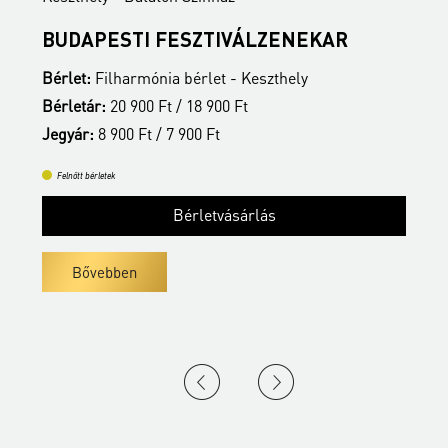
BUDAPESTI FESZTIVÁLZENEKAR
Z
Bérlet:
Filharmónia bérlet - Keszthely
B
Bérletár:
20 900 Ft / 18 900 Ft
B
Jegyár:
8 900 Ft / 7 900 Ft
J
Felnőtt bérletek
Bérletvásárlás
Bővebben