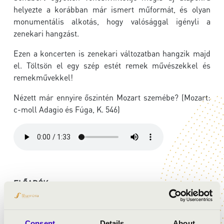
helyezte a korábban már ismert műformát, és olyan
monumentális alkotás, hogy valósággal igényli a
zenekari hangzást.
Ezen a koncerten is zenekari változatban hangzik majd
el. Töltsön el egy szép estét remek művészekkel és
remekművekkel!
Nézett már ennyire őszintén Mozart szemébe? (Mozart:
c-moll Adagio és Fúga, K. 546)
ELŐADÓK:
Liszt Ferenc Kamarazenekar
Elisabeth Leonskaja
- zongora
Consent
Details
About