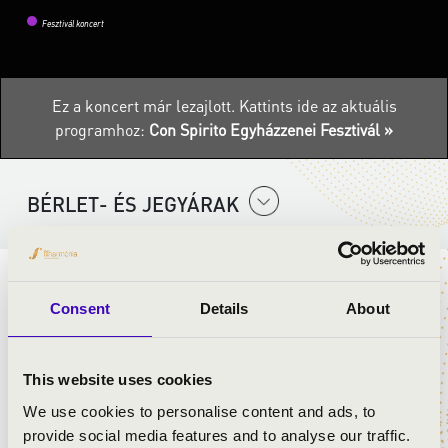
Fesztivál koncert
Ez a koncert már lezajlott.
Kattints ide az aktuális
programhoz:
Con Spirito Egyházzenei Fesztivál »
BÉRLET- ÉS JEGYÁRAK
ELŐADÓK:
Consent
Details
About
In Medias Brass
This website uses cookies
MŰSOR:
We use cookies to personalise content and ads, to
provide social media features and to analyse our traffic.