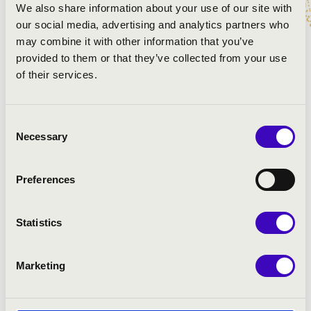
Gabrieli: Canzona per Sonare, No. 3.
We also share information about your use of our site with
Bach: Jesus bleibet meine Freude – korál a 147.
our social media, advertising and analytics partners who
kantátából
may combine it with other information that you’ve
Telemann: g-moll triószonáta
provided to them or that they’ve collected from your use
Bach: Wachet auf – korál a 140. kantátából
of their services.
Kodály: Esti dal
Bach: Schafe können sicher weiden – ária a 208.
Consent
kantátából
Necessary
Selection
Gillis: Just a closer Walk with Thee
Preferences
Statistics
Marketing