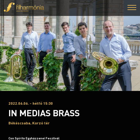
2022.06.06. - hétfő 15:30
IN MEDIAS BRASS
Békéscsaba, Korzó tér
Con Spirito Egyházzenei Fesztivál