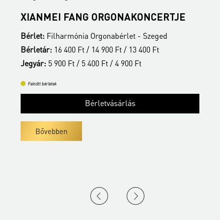
S
XIANMEI FANG ORGONAKONCERTJE
A
Bérlet:
Filharmónia Orgonabérlet - Szeged
B
Bérletár:
16 400 Ft / 14 900 Ft / 13 400 Ft
B
Jegyár:
5 900 Ft / 5 400 Ft / 4 900 Ft
J
Felnőtt bérletek
Bérletvásárlás
Bővebben