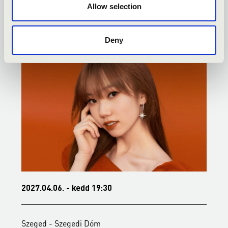
- TOVÁBBI KONCERTEK
Allow selection
Deny
2027.04.06. - kedd 19:30
2
Szeged - Szegedi Dóm
S