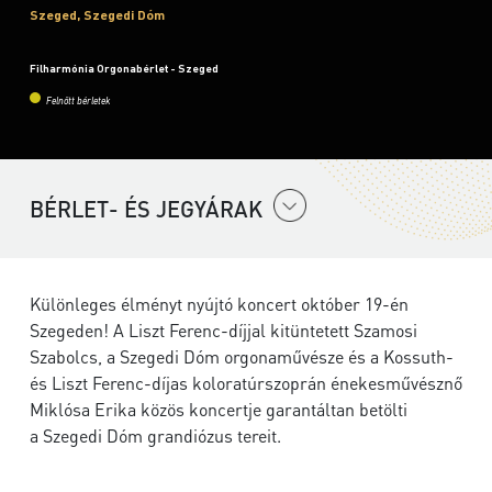
Szeged, Szegedi Dóm
Filharmónia Orgonabérlet - Szeged
Felnőtt bérletek
BÉRLET- ÉS JEGYÁRAK
Különleges élményt nyújtó koncert október 19-én
Szegeden! A Liszt Ferenc-díjjal kitüntetett Szamosi
Szabolcs, a Szegedi Dóm orgonaművésze és a Kossuth-
és Liszt Ferenc-díjas koloratúrszoprán énekesművésznő
Miklósa Erika közös koncertje garantáltan betölti
a Szegedi Dóm grandiózus tereit.