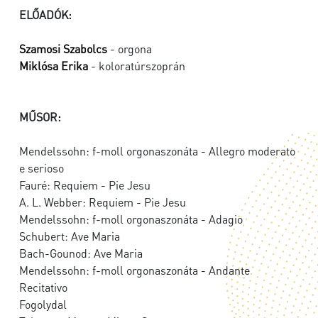
ELŐADÓK:
Szamosi Szabolcs
- orgona
Miklósa Erika
- koloratúrszoprán
MŰSOR:
Mendelssohn: f-moll orgonaszonáta - Allegro moderato
e serioso
Fauré: Requiem - Pie Jesu
A. L. Webber: Requiem - Pie Jesu
Mendelssohn: f-moll orgonaszonáta - Adagio
Schubert: Ave Maria
Bach-Gounod: Ave Maria
Mendelssohn: f-moll orgonaszonáta - Andante
Recitativo
Fogolydal