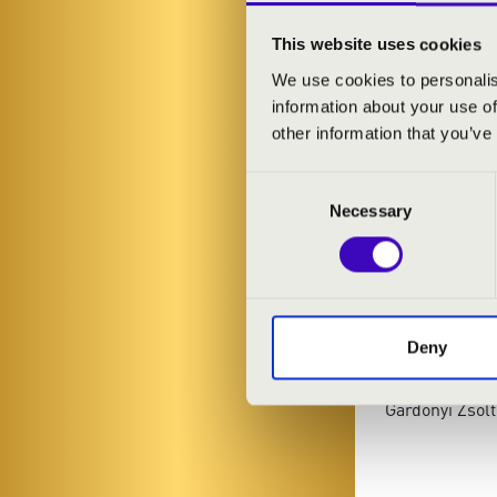
Sárosi Dániel
-
Rendes Ágnes
This website uses cookies
We use cookies to personalis
information about your use of
MŰSOR:
other information that you’ve
Krebs: E-dúr t
Consent
Vierne: Lied
Necessary
Selection
Webber: Requi
Gárdonyi Zsolt
Franck: Panis
Vivaldi: Glori
Karg-Elert: Nu
Deny
Saint-Saëns: 
Fauré: Requie
Gárdonyi Zsol