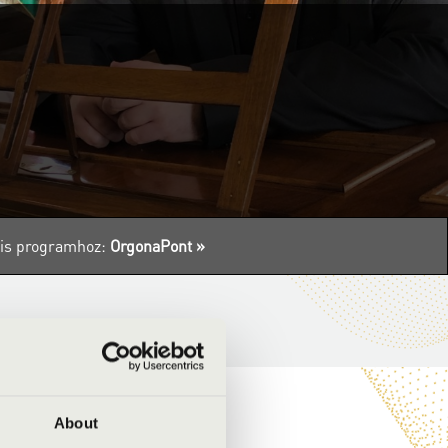
ális programhoz:
OrgonaPont »
About