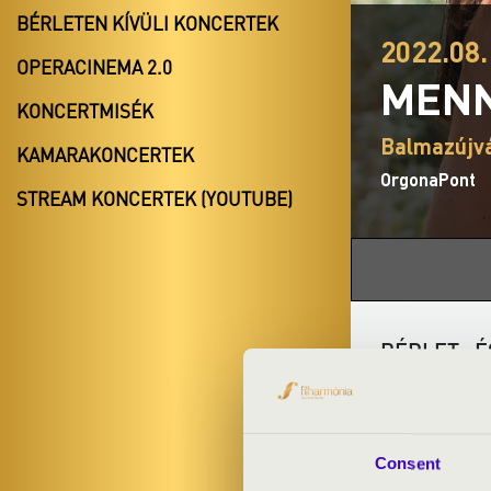
BÉRLETEN KÍVÜLI KONCERTEK
2022.08.
OPERACINEMA 2.0
MENN
KONCERTMISÉK
Balmazújv
KAMARAKONCERTEK
OrgonaPont
STREAM KONCERTEK (YOUTUBE)
BÉRLET- É
ELŐADÓK:
Consent