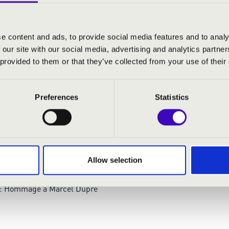
 orgona
- szoprán
e content and ads, to provide social media features and to analy
 our site with our social media, advertising and analytics partn
 provided to them or that they’ve collected from your use of their
occata és fúga
Preferences
Statistics
em - Pie Jesu
: Tíz korálimprovizáció
 Angelicus
a - Domine Deus
n danket alle Gott
Allow selection
Ave Maria
m - Pie Jesu
t: Hommage á Marcel Dupré