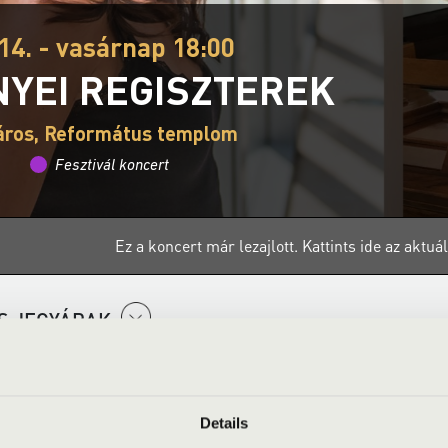
14. - vasárnap 18:00
YEI REGISZTEREK
áros, Református templom
Fesztivál koncert
Ez a koncert már lezajlott.
Kattints ide az aktu
S JEGYÁRAK
Details