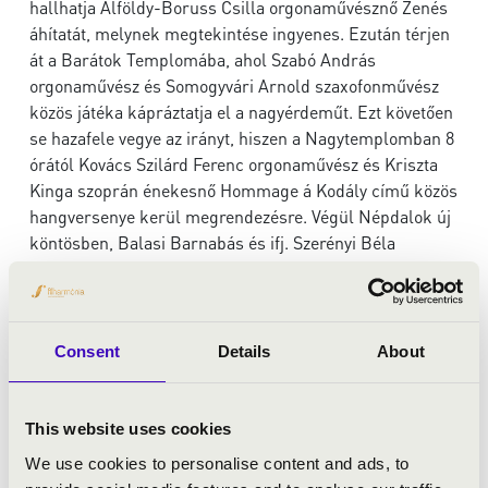
hallhatja Alföldy-Boruss Csilla orgonaművésznő Zenés
áhítatát, melynek megtekintése ingyenes. Ezután térjen
át a Barátok Templomába, ahol Szabó András
orgonaművész és Somogyvári Arnold szaxofonművész
közös játéka kápráztatja el a nagyérdeműt. Ezt követően
se hazafele vegye az irányt, hiszen a Nagytemplomban 8
órától Kovács Szilárd Ferenc orgonaművész és Kriszta
Kinga szoprán énekesnő Hommage á Kodály című közös
hangversenye kerül megrendezésre. Végül Népdalok új
köntösben, Balasi Barnabás és ifj. Szerényi Béla
hangversenyével ér véget az Orgonák éjszakája az
Evangélikus templomban. És a legjobb, hogy egy
koncertjegy áráért három koncerten vehet részt!
Consent
Details
About
18:00, Református templom
This website uses cookies
ZENÉS ÁHITAT
We use cookies to personalise content and ads, to
Alföldy-Boruss Csilla
- orgona