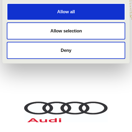
NÉPDALOK ÚJ KÖNTÖSBEN
Allow all
Balasi Barnabás
- orgona
ifj. Szerényi Béla
- tekerő, tárogató
Allow selection
ELŐADÓK:
Deny