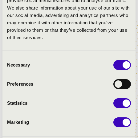
provide social media features and to analyse our traffic.
We also share information about your use of our site with
A koncert ingyenes!
our social media, advertising and analytics partners who
may combine it with other information that you’ve
provided to them or that they’ve collected from your use
19:00, Barátok Temploma
of their services.
SÍPPAL, NÁDDAL
Szabó András
- orgona
Consent
Somogyvári Arnold
- szaxofon
Necessary
Selection
Preferences
20:00, Nagytemplom
HOMMAGE Á KODÁLY
Statistics
Kovács Szilárd Ferenc
- orgona
Kriszta Kinga
- szoprán
Marketing
21:00, Evangélikus templom