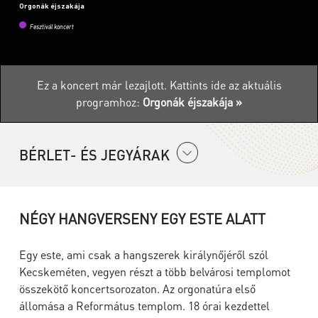
Orgonák éjszakája
Fesztivál koncert
Ez a koncert már lezajlott.
Kattints ide az aktuális
programhoz:
Orgonák éjszakája »
BÉRLET- ÉS JEGYÁRAK
NÉGY HANGVERSENY EGY ESTE ALATT
Egy este, ami csak a hangszerek királynőjéről szól
Kecskeméten, vegyen részt a több belvárosi templomot
összekötő koncertsorozaton. Az orgonatúra első
állomása a Református templom. 18 órai kezdettel