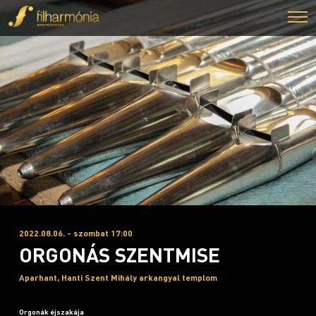
2022.08.06. - szombat 17:00
ORGONÁS SZENTMISE
Aparhant, Hanti Szent Mihály arkangyal templom
Orgonák éjszakája