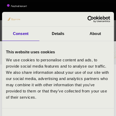
Fesztivál koncert
Ez a koncert már lezajlott.
Kattints ide az aktuális
programhoz:
Orgonák éjszakája »
Consent
Details
About
BÉRLET- ÉS JEGYÁRAK
This website uses cookies
We use cookies to personalise content and ads, to
provide social media features and to analyse our traffic.
We also share information about your use of our site with
ESTI SZENT MISE
our social media, advertising and analytics partners who
may combine it with other information that you’ve
ELŐADÓK:
provided to them or that they’ve collected from your use
of their services.
Hosszú Ferencné
- orgona
Consent