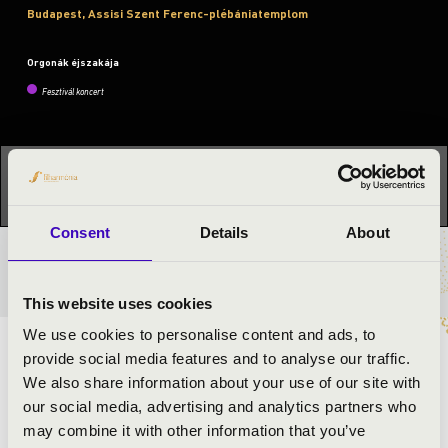
Budapest, Assisi Szent Ferenc-plébániatemplom
Orgonák éjszakája
Fesztivál koncert
Ez a koncert már lezajlott.
Kattints ide az aktuális
programhoz:
Orgonák éjszakája »
Consent
Details
About
BÉRLET- ÉS JEGYÁRAK
This website uses cookies
We use cookies to personalise content and ads, to
Az érdeklődők megismerhetik a többéves munka révén
provide social media features and to analyse our traffic.
megújult, Ybl Miklós által tervezett templomunkat, és
We also share information about your use of our site with
azon belül közvetlen közelről az építés korának állapotát
our social media, advertising and analytics partners who
őrző, Országh Sándor-féle mechanikus traktúrájú
may combine it with other information that you’ve