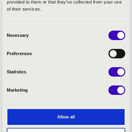
orgonát.
provided to them or that they’ve collected from your use
of their services.
ELŐADÓK:
Consent
Necessary
Selection
Simonkay Márton
- orgona
Orbán György
- idegenvezető
Preferences
Statistics
Marketing
Allow all