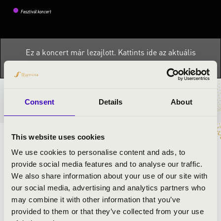
Fesztivál koncert
Ez a koncert már lezajlott.
Kattints ide az aktuális
programhoz:
Orgonák éjszakája »
BÉRLET- ÉS JEGYÁRAK
Consent
Details
About
This website uses cookies
Különleges koncert a zenélő szökőkútnál népszerű
We use cookies to personalise content and ads, to
dallamokkal és víz ihlette zeneművekkel.
provide social media features and to analyse our traffic.
A zenei aláfestést ezúttal nem felvételről hallhatjuk
We also share information about your use of our site with
majd, hanem két fiatal művész tolmácsolásában, akik
our social media, advertising and analytics partners who
színes műsorral készülnek az Orgonák Éjszakájára.
may combine it with other information that you’ve
provided to them or that they’ve collected from your use