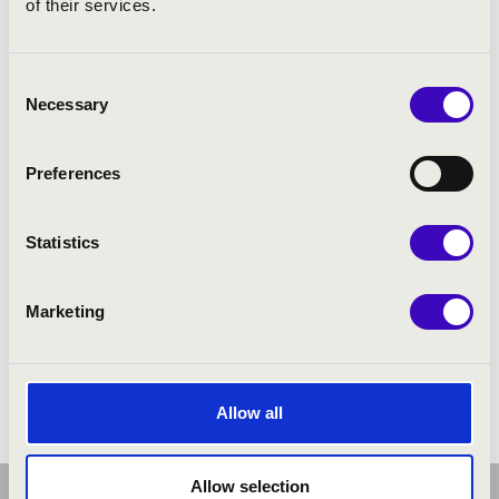
of their services.
ELŐADÓK:
Dóbisz Áron
- orgona
Consent
Necessary
Samodai Bence János
- trombita
Selection
Preferences
Statistics
Marketing
Allow all
Allow selection