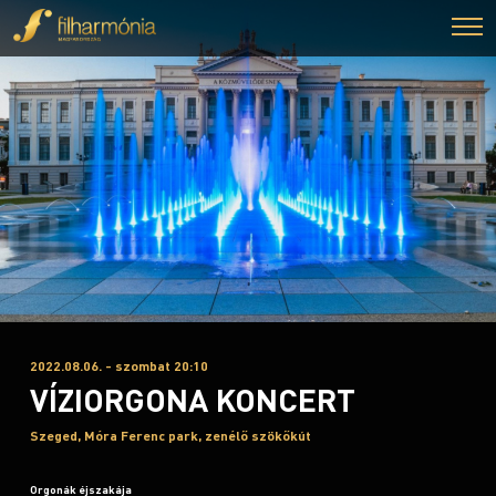
2022.08.06. - szombat 20:10
VÍZIORGONA KONCERT
Szeged, Móra Ferenc park, zenélő szökőkút
Orgonák éjszakája