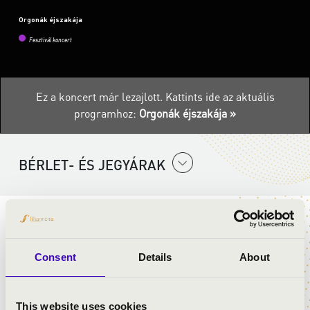
Orgonák éjszakája
Fesztivál koncert
Ez a koncert már lezajlott.
Kattints ide az aktuális
programhoz:
Orgonák éjszakája »
BÉRLET- ÉS JEGYÁRAK
Az Orgonák éjszakája országos programsorozat célja,
hogy széles körben mutassa be a hangszerek
királynőjét. Az általa nyújtott különleges zenei élményt
Consent
Details
About
általában csak a templom falain belül élvezhetjük, de
augusztus 6-án a Filharmónia Magyarország több
This website uses cookies
vándor orgonát indít útnak, hogy minél több ember