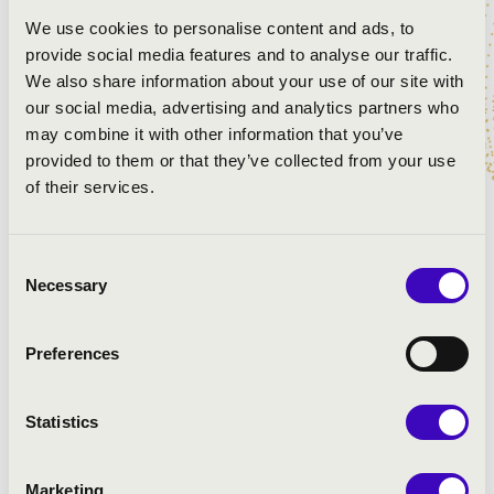
hallhassa kivételes hangját.
We use cookies to personalise content and ads, to
provide social media features and to analyse our traffic.
Kövesse nyomon a vándor orgona Dél-Alföldi
We also share information about your use of our site with
állomásait!
our social media, advertising and analytics partners who
may combine it with other information that you’ve
Dóbisz Áron orgonaművész koncertjei:
provided to them or that they’ve collected from your use
of their services.
11:00 - Kiskunmajsa, Jonathermál Gyógy- és
Élményfürdőben
14:00 - Mórahalom, Szent Erzsébet Mórahalmi
Consent
Necessary
Gyógyfürdő
Selection
17:00 - Makó, Makói Hagymatikum Gyógyfürdő
20:10 - Szeged, Móra park - szökőkút
Preferences
ELŐADÓK:
Statistics
Dóbisz Áron
- orgona
Marketing