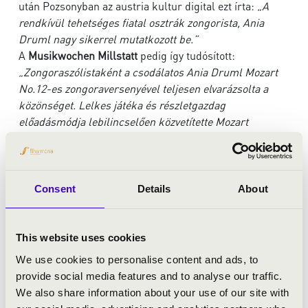
után Pozsonyban az austria kultur digital ezt írta:
„A
rendkívül tehetséges fiatal osztrák zongorista, Ania
Druml nagy sikerrel mutatkozott be.”
A
Musikwochen Millstatt
pedig így tudósított:
„Zongoraszólistaként a csodálatos Ania Druml Mozart
No.12-es zongoraversenyével teljesen elvarázsolta a
közönséget. Lelkes játéka és részletgazdag
előadásmódja lebilincselően közvetítette Mozart
zsenialitását. Teljesen lenyűgözött bennünket.”
Koncertkörutak, díjak és elismerések vezették a fiatal
bécsit többek között Kínába, Németországba,
Franciaországba, Olaszországba, Lengyelországba,
Consent
Details
About
Hollandiába, Oroszországba, Svájcba és az Egyesült
Államokba.
Zenei partnerei közé tartozik
az aron quartett, Christian
This website uses cookies
Altenburger, Matthias Bartolomey, Piotr Beczała, Peter
We use cookies to personalise content and ads, to
Bruns, Paul Gulda, Liviu Holender, Igudesman & Joo,
provide social media features and to analyse our traffic.
Reinhard Latzko, Cornelius Obonya, Michael Schade,
We also share information about your use of our site with
Benjamin Schmid, Matthias Schorn, Thomas Selditz,