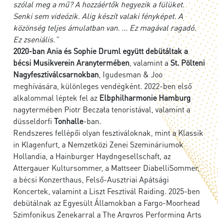
szólal meg a mű? A hozzáértők hegyezik a fülüket.
Senki sem videózik. Alig készít valaki fényképet. A
közönség teljes ámulatban van. ... Ez magával ragadó.
Ez zseniális.”
2020-ban Ania és Sophie Druml együtt debütáltak a
bécsi Musikverein Aranytermében
, valamint a
St. Pölteni
Nagyfesztiválcsarnokban
, Igudesman & Joo
meghívására, különleges vendégként. 2022-ben első
alkalommal léptek fel az
Elbphilharmonie Hamburg
nagytermében Piotr Beczała tenoristával, valamint a
düsseldorfi
Tonhalle
-ban.
Rendszeres fellépői olyan fesztiváloknak, mint a Klassik
in Klagenfurt, a Nemzetközi Zenei Szemináriumok
Hollandia, a Hainburger Haydngesellschaft, az
Attergauer Kultursommer, a Mattseer DiabelliSommer,
a bécsi Konzerthaus, Felső-Ausztriai Apátsági
Koncertek, valamint a Liszt Fesztivál Raiding. 2025-ben
debütálnak az Egyesült Államokban a Fargo-Moorhead
Szimfonikus Zenekarral a The Argyros Performing Arts