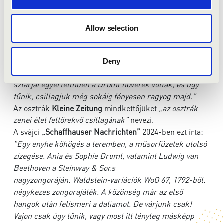
akiknek zongora- és a vonós hangszertudása egyaránt
magabiztos.”
Az amerikai
Fargo Forum
ezt írta:
„Sophie hegedűn,
Allow selection
Ania zongorán – lélegzetelállító technikai tudás és
érzelmi mélység tárult fel Mendelssohn hegedűre és
zongorára írt kettősversenyének előadásában a FM-
Deny
Moorhead Szimfonikus Zenekarral… A koncert igazi
sztárjai egyértelműen a Druml nővérek voltak, és úgy
tűnik, csillagjuk még sokáig fényesen ragyog majd.”
Az osztrák
Kleine Zeitung
mindkettőjüket
„az osztrák
zenei élet feltörekvő csillagának”
nevezi.
A svájci
„Schaffhauser Nachrichten”
2024-ben ezt írta:
"Egy enyhe köhögés a teremben, a műsorfüzetek utolsó
zizegése. Ania és Sophie Druml, valamint Ludwig van
Beethoven a Steinway & Sons
nagyzongoráján.
Waldstein-variációk WoO 67, 1792-ből.
négykezes zongorajáték. A közönség már az első
hangok után felismeri a dallamot. De várjunk csak!
Vajon csak úgy tűnik, vagy most itt tényleg másképp