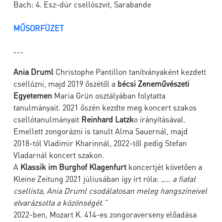
Bach: 4. Esz-dúr csellószvit, Sarabande
MŰSORFÜZET
---
Ania Druml
Christophe Pantillon tanítványaként kezdett
csellózni, majd 2019 őszétől a
bécsi Zeneművészeti
Egyetemen
Maria Grün osztályában folytatta
tanulmányait. 2021 őszén kezdte meg koncert szakos
csellótanulmányait
Reinhard Latzk
o irányításával.
Emellett zongorázni is tanult Alma Sauernál, majd
2018-tól Vladimir Kharinnál, 2022-től pedig Stefan
Vladarnál koncert szakon.
A
Klassik im Burghof Klagenfurt
koncertjét követően a
Kleine Zeitung 2021 júliusában így írt róla:
„... a fiatal
csellista, Ania Druml csodálatosan meleg hangszíneivel
elvarázsolta a közönségét.”
2022-ben, Mozart K. 414-es zongoraverseny előadása