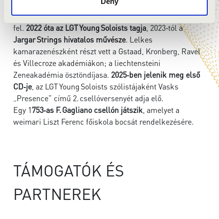
Deny
nagytermében
játszotta Vasks 2. csellóversenyét, majd a
Janigro Fesztiválon
a Zagreb Soloists együttessel lépett
fel.
2022 óta az LGT Young Soloists tagja
, 2023‑tól a
Jargar Strings
hivatalos művésze
. Lelkes
kamarazenészként részt vett a Gstaad, Kronberg, Ravel
és Villecroze akadémiákon; a liechtensteini
Zeneakadémia ösztöndíjasa.
2025‑ben jelenik meg első
CD‑je
, az LGT Young Soloists szólistájaként Vasks
„Presence” című 2. csellóversenyét adja elő.
Egy 1
753‑as F. Gagliano csellón játszik
, amelyet a
weimari Liszt Ferenc főiskola bocsát rendelkezésére.
TÁMOGATÓK ÉS
PARTNEREK