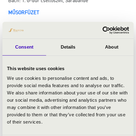
Bach: 1. G-dúr csellószvit, Sarabande
MŰSORFÜZET
---
Caterina
Isaia
olasz csellóművész, aki 2002‑ben,
Consent
Details
About
zenészcsaládba született. Jelenleg a weimari
Hochschule für Musik Franz Liszt
alapképzésének
hallgatója, tanára Wolfgang Emanuel Schmidt
This website uses cookies
professzor. Korábban Marianne Chen és
Monika Leskovar tanítványa volt;
2017‑től 2021‑ig a
We use cookies to personalise content and ads, to
londoni Yehudi Menuhin School ösztöndíjasa
, ahol
provide social media features and to analyse our traffic.
Bartholomew LaFollette‑től és Matthijs Broersmától
We also share information about your use of our site with
tanult.
our social media, advertising and analytics partners who
Caterina számos hazai és nemzetközi versenyen
may combine it with other information that you’ve
bizonyította tehetségét és művészi kvalitásait.
provided to them or that they’ve collected from your use
Az alábbi versenyeken ért el első helyezést:
a 2016‑os
of their services.
Antonio Janigro Nemzetközi Csellóverseny, a 2020‑as