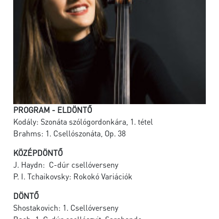
PROGRAM - ELDÖNTŐ
Kodály: Szonáta szólógordonkára, 1. tétel
Brahms: 1. Csellószonáta, Op. 38
KÖZÉPDÖNTŐ
J. Haydn: C-dúr csellóverseny
P. I. Tchaikovsky: Rokokó Variációk
DÖNTŐ
Shostakovich: 1. Csellóverseny