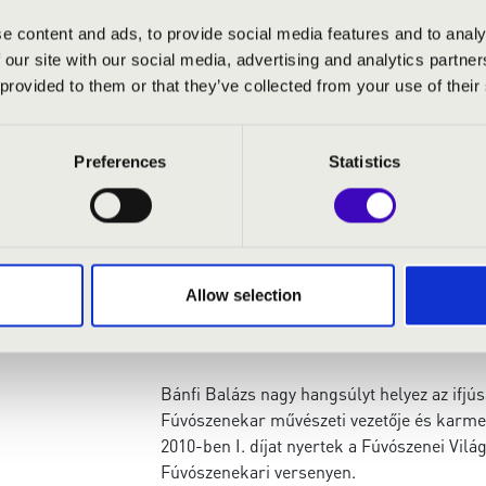
dirigált a budapesti Művészetek Palotájáb
e content and ads, to provide social media features and to analy
 our site with our social media, advertising and analytics partn
Egyetemi tanulmányai mellett a legnagyobb
 provided to them or that they’ve collected from your use of their
Eötvös Péter, Bertrand de Billy, David Zinm
Arnold Schoenberg Kórusnak.
2011–2014 között a Szolnoki Szimfonikus Z
Preferences
Statistics
továbbá a MÁV Szimfonikusokzenekarral, a
Zenekarral, a Zuglói Filharmóniával – Sze
Zenekarral és a Tatabányai Szimfonikus Ze
2011-ben a Magyar Állami Népi Együttes 60
Allow selection
lakodalmas c. művének szimfonikus világp
Bánfi Balázs nagy hangsúlyt helyez az ifjú
Fúvószenekar művészeti vezetője és karmes
2010-ben I. díjat nyertek a Fúvószenei Vil
Fúvószenekari versenyen.