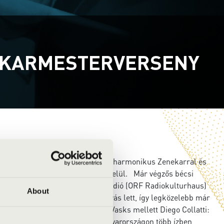
I KARMESTERVERSENY
 debütált Kanadában a Calgary Filharmonikus Zenekarral és
e to Vienna produkció keretein belül. Már végzős bécsi
ter-t vezényelte az osztrák rádió (ORF Radiokulturhaus)
About
ánya egy azonnali, újabb meghívás lett, így legközelebb már
jánál, ahol Mozart, Debussy és Vasks mellett Diego Collatti:
 ősbemutatóját vezényelte. Magyarországon több ízben