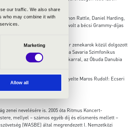
an és a Zeneakadémián is.
se our traffic. We also share
ers who may combine it with
 mesterek: Zubin Mehta, Sir Simon Rattle, Daniel Harding,
 services.
an kurzusain vett részt, és tagja volt a bécsi Grammy-díjas
enekar karmestere volt. A magyar zenekarok közül dolgozott
Marketing
 Budafoki Dohnányi Zenekarral, a Savaria Szimfonikus
nt István Király Szimfonikus Zenekarral, az Óbuda Danubia
nekarral.
 éves Jubileumi Gáláján ő vezényelte Maros Rudolf: Ecseri
Allow all
remierjét.
ság zenei nevelésére is. 2005 óta Ritmus Koncert-
tere, mellyel – számos egyéb díj és elismerés mellett –
ágszövetség (WASBE) által megrendezett I. Nemzetközi