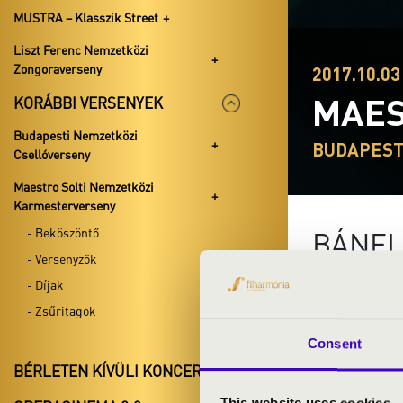
MUSTRA – Klasszik Street
Liszt Ferenc Nemzetközi
Zongoraverseny
2017.10.03 
MAES
KORÁBBI VERSENYEK
Budapesti Nemzetközi
BUDAPEST
Csellóverseny
Maestro Solti Nemzetközi
Karmesterverseny
- Beköszöntő
BÁNFI
- Versenyzők
- Díjak
- Zsűritagok
Consent
BÉRLETEN KÍVÜLI KONCERTEK
This website uses cookies