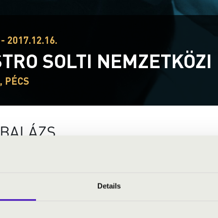
- 2017.12.16.
TRO SOLTI NEMZETKÖZ
, PÉCS
 BALÁZS
Bánfi Balázs 2017-ben kirobbanó sikerrel
a Kanadai Strauß Szimfonikusokkal a Salut
zeneakadémistaként a Wiener KammerOrches
Details
koncertstúdiójában. Nagy sikerének folyom
a bécsi Konzerthaus-ban állt a zenekar pult
Három darab vonószenekarra c. darabjának