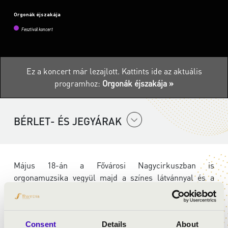
Orgonák éjszakája
Fesztivál koncert
Ez a koncert már lezajlott.
Kattints ide az aktuális
programhoz:
Orgonák éjszakája »
BÉRLET- ÉS JEGYÁRAK
Május 18-án a Fővárosi Nagycirkuszban is
orgonamuzsika vegyül majd a színes látvánnyal és a
megszokott cirkuszi hangulattal. Artisták és
mutatványosok kápráztatják a szemet, Balatoni Sándor
orgonaművész elragadó futamai pedig a fület. A
Consent
Details
About
többszörös díjnyertes pécsi születésű zeneművész