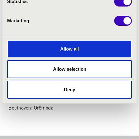
Statistics
MŰSOR:
Marketing
Bach: d-moll Toccata és Fúga
Rheinberger: Abendslied
Julius Fucik: Gladiátorok bevonulása
Allow all
Abreu: Tico-Tico no Fubá
Bach: Air
Allow selection
Bartók: Román népi táncok
Bond: Allegretto
Edwin Marton: Godfather
Deny
Edvin Marton: Paganini 5.
Widor: Toccata
Beethoven: Örömóda