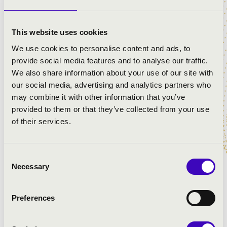
számos lemezfelvétel közreműködője. Egy ilyen
különleges élmény, mint a cirkuszi orgonakoncert,
This website uses cookies
ritkán jön szembe, vétek lenne kihagyni!
We use cookies to personalise content and ads, to
provide social media features and to analyse our traffic.
We also share information about your use of our site with
Jegyvásárlás:
our social media, advertising and analytics partners who
may combine it with other information that you’ve
provided to them or that they’ve collected from your use
of their services.
Consent
Necessary
Selection
ELŐADÓK:
Preferences
Balatoni Sándor
- orgona